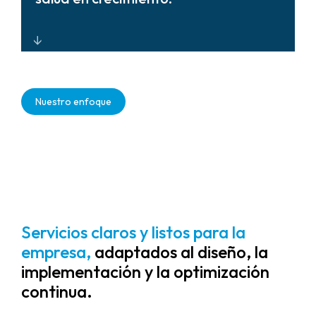
simplifican la actualización del
sistema.
Soluciones escalables y preparadas
para el futuro que se adaptan a
Nuestro enfoque
medida que evolucionan los entornos
de atención médica.
Servicios claros y listos para la
empresa,
adaptados al diseño, la
implementación y la optimización
continua.