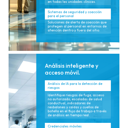
en todas las unidades clínicas.
Sistemas de seguridad y coacción
para el personal
Soluciones de alerta de coacción que
protegen al personal en entornos de
atención dentro y fuera del sitio.
Análisis inteligente y
acceso móvil.
Análisis de IA para la detección de
riesgos
Identifique riesgos de fuga, acceso
no autorizado, escaladas de salud
conductual, indicadores de
resbalones y caídas y cuellos de
botella en el flujo de trabajo a través
de análisis en tiempo real.
Credenciales móviles