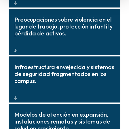
Sistemas e informes diseñados para
Preocupaciones sobre violencia en el
respaldar el cumplimiento, la
lugar de trabajo, protección infantil y
documentación, los requisitos de
pérdida de activos.
acreditación y el mantenimiento
proactivo.
Monitoreo integrado, control de
Infraestructura envejecida y sistemas
acceso y conocimiento de la situación
de seguridad fragmentados en los
para permitir una respuesta y
campus.
prevención rápidas.
Plataformas modernas e
Modelos de atención en expansión,
interoperables con gestión del ciclo
instalaciones remotas y sistemas de
de vida que unifican la visibilidad y
salud en crecimiento.