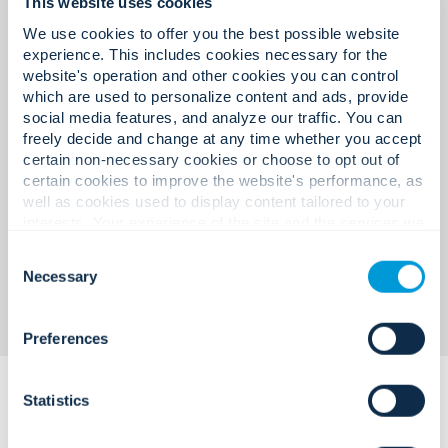
This website uses cookies
(FSED)
We use cookies to offer you the best possible website
experience. This includes cookies necessary for the
Soluciones de control de acceso, videovigilancia,
website's operation and other cookies you can control
seguridad de vida y comunicaciones de
which are used to personalize content and ads, provide
emergencia diseñadas para respaldar la
social media features, and analyze our traffic. You can
seguridad del paciente, la protección del
freely decide and change at any time whether you accept
personal y las operaciones compatibles.
certain non-necessary cookies or choose to opt out of
certain cookies to improve the website's performance, as
well as cookies used to display content tailored to your
interests. Your experience of the site and the services we
are able to offer may be impacted if you do not accept all
Consent
cookies. Click "Show details" below for more information
Necessary
Selection
about who we share your information with.
Preferences
Statistics