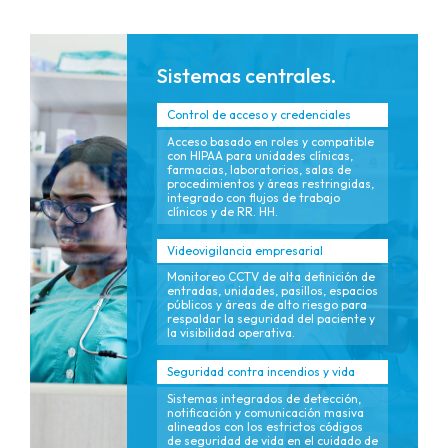
Sistemas centrales.
Control de acceso y credenciales
Acceso basado en roles y compatible
con HIPAA para unidades clínicas,
farmacias, laboratorios, salas de
procedimientos y áreas restringidas,
integrado con flujos de trabajo
clínicos y de RR. HH.
Videovigilancia empresarial
Monitoreo CCTV de alta definición de
entradas, unidades, pasillos, espacios
públicos y áreas de alto riesgo para
respaldar la seguridad del paciente y
la visibilidad operativa.
Seguridad contra incendios y vida
Sistemas integrados de detección,
notificación y comunicación masiva
alineados con los estrictos códigos
de seguridad de vida en el cuidado de