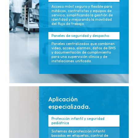
Acceso móvil seguro y flexible para
médicos, contratistas y equipos de
servicio, simplificando la gestión de
identidad y mejorando la movilidad
del flujo de trabajo.
Paneles de seguridad y despacho
Paneles centralizados que combinan
video, acceso, alarmas, datos de BMS
y documentación de cumplimiento
para una supervisión clínica y de
instalaciones unificada.
Aplicación
especializada.
Protección infantil y seguridad
pediátrica
Sistemas de protección infantil
basados ​​en etiquetas, control de