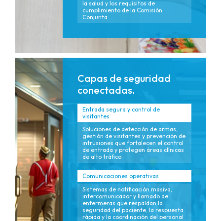
la salud y los requisitos de
cumplimiento de la Comisión
Conjunta.
Capas de seguridad
conectadas.
Entrada segura y control de
visitantes
Soluciones de detección de armas,
gestión de visitantes y prevención de
intrusiones que fortalecen el control
de entrada y protegen áreas clínicas
de alto tráfico.
Comunicaciones operativas
Sistemas de notificación masiva,
intercomunicador y llamado de
enfermeras que respaldan la
seguridad del paciente, la respuesta
rápida y la coordinación del personal