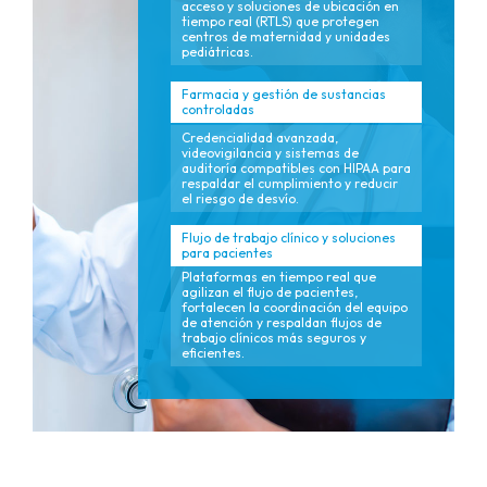
acceso y soluciones de ubicación en
tiempo real (RTLS) que protegen
centros de maternidad y unidades
pediátricas.
Farmacia y gestión de sustancias
controladas
Credencialidad avanzada,
videovigilancia y sistemas de
auditoría compatibles con HIPAA para
respaldar el cumplimiento y reducir
el riesgo de desvío.
Flujo de trabajo clínico y soluciones
para pacientes
Plataformas en tiempo real que
agilizan el flujo de pacientes,
fortalecen la coordinación del equipo
de atención y respaldan flujos de
trabajo clínicos más seguros y
eficientes.