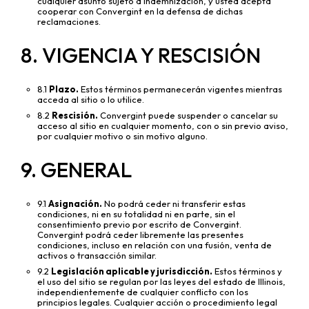
cualquier asunto sujeto a indemnización, y usted acepta
cooperar con Convergint en la defensa de dichas
reclamaciones.
8. VIGENCIA Y RESCISIÓN
8.1
Plazo.
Estos términos permanecerán vigentes mientras
acceda al sitio o lo utilice.
8.2
Rescisión.
Convergint puede suspender o cancelar su
acceso al sitio en cualquier momento, con o sin previo aviso,
por cualquier motivo o sin motivo alguno.
9. GENERAL
9.1
Asignación.
No podrá ceder ni transferir estas
condiciones, ni en su totalidad ni en parte, sin el
consentimiento previo por escrito de Convergint.
Convergint podrá ceder libremente las presentes
condiciones, incluso en relación con una fusión, venta de
activos o transacción similar.
9.2
Legislación aplicable y jurisdicción.
Estos términos y
el uso del sitio se regulan por las leyes del estado de Illinois,
independientemente de cualquier conflicto con los
principios legales. Cualquier acción o procedimiento legal