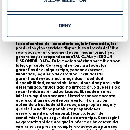
ALLOW SELECTION
servicios es bajo su propia responsabilidad.
5. EXENCIONES DE
RESPONSABILIDAD
DENY
5.1
Exención de responsabilidad de garantías. El sitio y
todo el contenido, los materiales, la información, los
productos y los servicios disponibles a través del Sitio
se proporcionan únicamente con fines informativos
generales y se proporcionan «TAL CUAL» y «SEGÚN
DISPONIBILIDAD». En la medida máxima permitida por
la ley aplicable, Convergint renuncia a todas las
garantías de cualquier tipo, ya sean expresas,
implícitas, legales o de otro tipo, incluidas las
garantías de exactitud, integridad, fiabilidad,
disponibilidad, comerciabilidad, idoneidad para un fin
determinado, titularidad, no infracción, o que el sitio o
su contenido estén actualizados, libres de errores,
ininterrumpidos o seguros. Usted reconoce y acepta
que la confianza que deposite en la información
obtenida a través del sitio es bajo su propio riesgo, y
que el sitio no tiene por objeto proporcionar
asesoramiento profesional, técnico, legal, de
cumplimiento, de seguridad o de otro tipo. Convergint
no garantiza ni declara que la información contenida
en el sitio sea precisa, completa o adecuada para sus