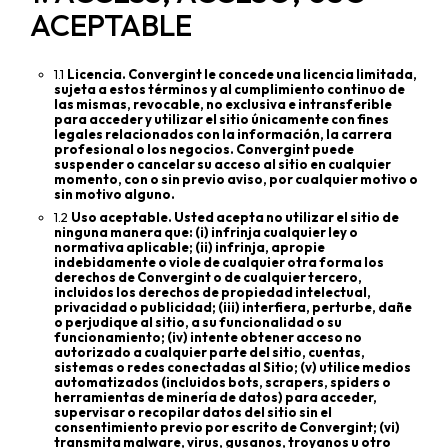
ACEPTABLE
1.1
Licencia. Convergint le concede una licencia limitada,
sujeta a estos términos y al cumplimiento continuo de
las mismas, revocable, no exclusiva e intransferible
para acceder y utilizar el sitio únicamente con fines
legales relacionados con la información, la carrera
profesional o los negocios. Convergint puede
suspender o cancelar su acceso al sitio en cualquier
momento, con o sin previo aviso, por cualquier motivo o
sin motivo alguno.
1.2
Uso aceptable. Usted acepta no utilizar el sitio de
ninguna manera que: (i) infrinja cualquier ley o
normativa aplicable; (ii) infrinja, apropie
indebidamente o viole de cualquier otra forma los
derechos de Convergint o de cualquier tercero,
incluidos los derechos de propiedad intelectual,
privacidad o publicidad; (iii) interfiera, perturbe, dañe
o perjudique al sitio, a su funcionalidad o su
funcionamiento; (iv) intente obtener acceso no
autorizado a cualquier parte del sitio, cuentas,
sistemas o redes conectadas al Sitio; (v) utilice medios
automatizados (incluidos bots, scrapers, spiders o
herramientas de minería de datos) para acceder,
supervisar o recopilar datos del sitio sin el
consentimiento previo por escrito de Convergint; (vi)
transmita malware, virus, gusanos, troyanos u otro