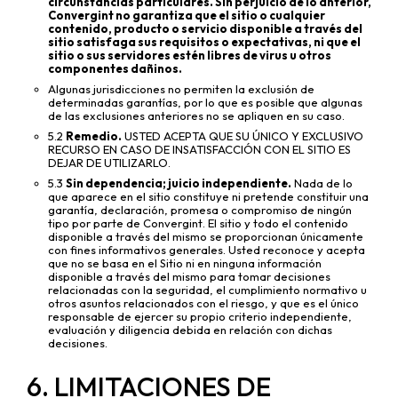
circunstancias particulares. Sin perjuicio de lo anterior,
Convergint no garantiza que el sitio o cualquier
contenido, producto o servicio disponible a través del
sitio satisfaga sus requisitos o expectativas, ni que el
sitio o sus servidores estén libres de virus u otros
componentes dañinos.
Algunas jurisdicciones no permiten la exclusión de
determinadas garantías, por lo que es posible que algunas
de las exclusiones anteriores no se apliquen en su caso.
5.2
Remedio.
USTED ACEPTA QUE SU ÚNICO Y EXCLUSIVO
RECURSO EN CASO DE INSATISFACCIÓN CON EL SITIO ES
DEJAR DE UTILIZARLO.
5.3
Sin dependencia; juicio independiente.
Nada de lo
que aparece en el sitio constituye ni pretende constituir una
garantía, declaración, promesa o compromiso de ningún
tipo por parte de Convergint. El sitio y todo el contenido
disponible a través del mismo se proporcionan únicamente
con fines informativos generales. Usted reconoce y acepta
que no se basa en el Sitio ni en ninguna información
disponible a través del mismo para tomar decisiones
relacionadas con la seguridad, el cumplimiento normativo u
otros asuntos relacionados con el riesgo, y que es el único
responsable de ejercer su propio criterio independiente,
evaluación y diligencia debida en relación con dichas
decisiones.
6. LIMITACIONES DE