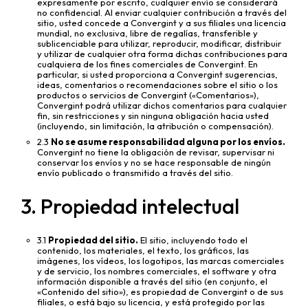
expresamente por escrito, cualquier envío se considerará
no confidencial. Al enviar cualquier contribución a través del
sitio, usted concede a Convergint y a sus filiales una licencia
mundial, no exclusiva, libre de regalías, transferible y
sublicenciable para utilizar, reproducir, modificar, distribuir
y utilizar de cualquier otra forma dichas contribuciones para
cualquiera de los fines comerciales de Convergint. En
particular, si usted proporciona a Convergint sugerencias,
ideas, comentarios o recomendaciones sobre el sitio o los
productos o servicios de Convergint («Comentarios»),
Convergint podrá utilizar dichos comentarios para cualquier
fin, sin restricciones y sin ninguna obligación hacia usted
(incluyendo, sin limitación, la atribución o compensación).
2.3
No se asume responsabilidad alguna por los envíos.
Convergint no tiene la obligación de revisar, supervisar ni
conservar los envíos y no se hace responsable de ningún
envío publicado o transmitido a través del sitio.
3. Propiedad intelectual
3.1
Propiedad del sitio.
El sitio, incluyendo todo el
contenido, los materiales, el texto, los gráficos, las
imágenes, los vídeos, los logotipos, las marcas comerciales
y de servicio, los nombres comerciales, el software y otra
información disponible a través del sitio (en conjunto, el
«Contenido del sitio»), es propiedad de Convergint o de sus
filiales, o está bajo su licencia, y está protegido por las