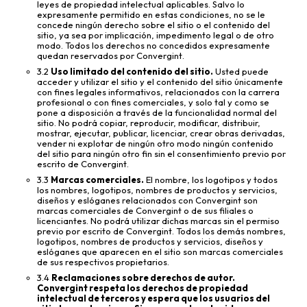
leyes de propiedad intelectual aplicables. Salvo lo
expresamente permitido en estas condiciones, no se le
concede ningún derecho sobre el sitio o el contenido del
sitio, ya sea por implicación, impedimento legal o de otro
modo. Todos los derechos no concedidos expresamente
quedan reservados por Convergint.
3.2
Uso limitado del contenido del sitio.
Usted puede
acceder y utilizar el sitio y el contenido del sitio únicamente
con fines legales informativos, relacionados con la carrera
profesional o con fines comerciales, y solo tal y como se
pone a disposición a través de la funcionalidad normal del
sitio. No podrá copiar, reproducir, modificar, distribuir,
mostrar, ejecutar, publicar, licenciar, crear obras derivadas,
vender ni explotar de ningún otro modo ningún contenido
del sitio para ningún otro fin sin el consentimiento previo por
escrito de Convergint.
3.3
Marcas comerciales.
El nombre, los logotipos y todos
los nombres, logotipos, nombres de productos y servicios,
diseños y eslóganes relacionados con Convergint son
marcas comerciales de Convergint o de sus filiales o
licenciantes. No podrá utilizar dichas marcas sin el permiso
previo por escrito de Convergint. Todos los demás nombres,
logotipos, nombres de productos y servicios, diseños y
eslóganes que aparecen en el sitio son marcas comerciales
de sus respectivos propietarios.
3.4
Reclamaciones sobre derechos de autor.
Convergint respeta los derechos de propiedad
intelectual de terceros y espera que los usuarios del