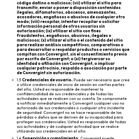
código dañino o malicioso; (vii) utilizar el sitio para
transmitir, enviar o poner a disposición contenidos
ilegales, difamatorios, obscenos, amenazantes,
acosadores, engañosos o abusivos de cualquier otro
modo; (viii) recopilar, intentar recopilar o solicitar
información personal de otros usuarios sin
autorización; (ix) utilizar el sitio con fines
fraudulentos, engañosos, abusivos, ilegales o
maliciosos; (x) utilizar el sitio o el contenido del sitio
para realizar análisis competitivos, comparativas o
para desarrollar o respaldar productos o servicios que
compitan con Convergint, sin el consentimiento previo
por escrito de Convergint; o (xi) tergiversar su
identidad o afiliación con Convergint, o implicar
cualquier patrocinio, respaldo o asociación por parte
de Convergint sin autorización.
1.3
Credenciales de usuario.
Puede ser necesario que cree
o utilice credenciales de inicio de sesión en ciertas partes
del sitio. Usted es responsable de mantener la
confidencialidad de sus credenciales y de todas las
actividades que se realicen con su cuenta. Se compromete
a notificar inmediatamente a Convergint cualquier uso no
autorizado de sus credenciales o cualquier otro incidente
de seguridad. Convergint no se hace responsable de las
pérdidas o daños que se deriven de su incapacidad para
proteger sus credenciales. Usted es responsable de todas
sus actividades y de cualquier actividad que se realice
utilizando sus credenciales en el sitio.
1.4
Supervisión y cumplimiento.
Convergint puede