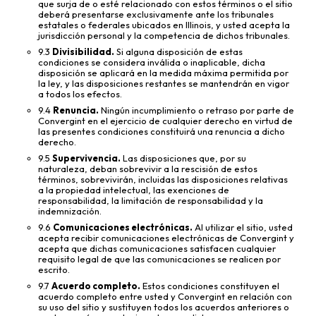
que surja de o esté relacionado con estos términos o el sitio
deberá presentarse exclusivamente ante los tribunales
estatales o federales ubicados en Illinois, y usted acepta la
jurisdicción personal y la competencia de dichos tribunales.
9.3
Divisibilidad.
Si alguna disposición de estas
condiciones se considera inválida o inaplicable, dicha
disposición se aplicará en la medida máxima permitida por
la ley, y las disposiciones restantes se mantendrán en vigor
a todos los efectos.
9.4
Renuncia.
Ningún incumplimiento o retraso por parte de
Convergint en el ejercicio de cualquier derecho en virtud de
las presentes condiciones constituirá una renuncia a dicho
derecho.
9.5
Supervivencia.
Las disposiciones que, por su
naturaleza, deban sobrevivir a la rescisión de estos
términos, sobrevivirán, incluidas las disposiciones relativas
a la propiedad intelectual, las exenciones de
responsabilidad, la limitación de responsabilidad y la
indemnización.
9.6
Comunicaciones electrónicas.
Al utilizar el sitio, usted
acepta recibir comunicaciones electrónicas de Convergint y
acepta que dichas comunicaciones satisfacen cualquier
requisito legal de que las comunicaciones se realicen por
escrito.
9.7
Acuerdo completo.
Estos condiciones constituyen el
acuerdo completo entre usted y Convergint en relación con
su uso del sitio y sustituyen todos los acuerdos anteriores o