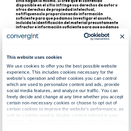
sitio hagan lo mismo. Si cree que el contenido
disponible en el sitio infringe sus derechos de autor u
otros derechos de propiedad intelectual,
notifíquenoslo proporcionando información
suficiente para que podamos investigar el asunto,
incluida la identificación del material presuntamente
infractor e información suficiente para que podamos
ponernos en contacto con usted.
Revisaremos y responderemos a las
notificaciones de presuntas infracciones de
conformidad con la legislación aplicable. Las
This website uses cookies
notificaciones enviadas en virtud de la Ley de
Derechos de Autor para el Milenio Digital de los
We use cookies to offer you the best possible website
Estados Unidos (17 U.S.C. § 512) deben enviarse a:
experience. This includes cookies necessary for the
General Counsel, Convergint Technologies LLC,
website's operation and other cookies you can control
2000 Center Drive, Suite # A315, Hoffman
which are used to personalize content and ads, provide
Estates, IL 60192, con copia a
social media features, and analyze our traffic. You can
legal.notices@convergint.com
. Convergint
freely decide and change at any time whether you accept
puede eliminar o desactivar el acceso al
certain non-necessary cookies or choose to opt out of
contenido presuntamente infractor y puede
certain cookies to improve the website's performance, as
tomar las medidas oportunas de conformidad
well as cookies used to display content tailored to your
con la legislación aplicable.
interests. Your experience of the site and the services we
are able to offer may be impacted if you do not accept all