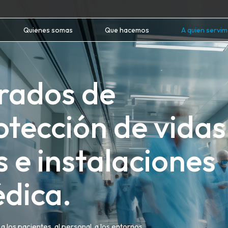
Quienes somas
Que hacemos
A quien servi
rados de
otección de vidas
 e instalaciones
dica.
 los pacientes, al personal, a los entornos