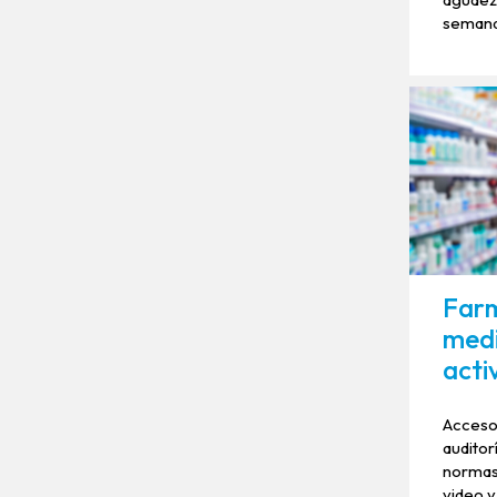
semana
Farm
med
acti
Acceso 
auditor
normas 
video y