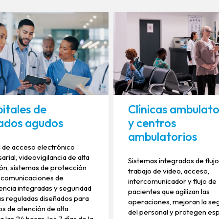
itales de
Clínicas ambulato
ados agudos
y centros
ambulatorios
 de acceso electrónico
rial, videovigilancia de alta
Sistemas integrados de fluj
ión, sistemas de protección
trabajo de video, acceso,
l, comunicaciones de
intercomunicador y flujo de
ncia integradas y seguridad
pacientes que agilizan las
s reguladas diseñados para
operaciones, mejoran la se
s de atención de alta
del personal y protegen es
 las 24 horas, los 7 días de la