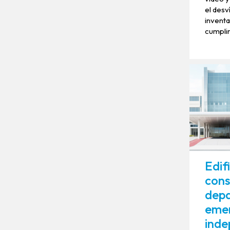
el desv
inventa
cumpli
Edif
cons
dep
eme
inde