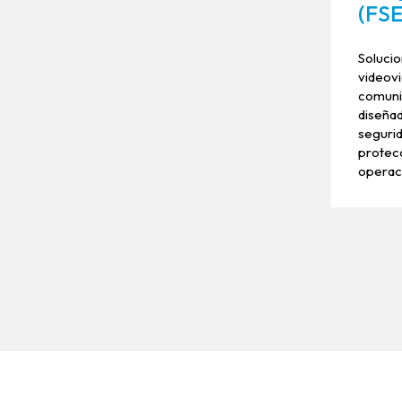
(FS
Solucio
videovi
comuni
diseñad
segurid
protecc
operac