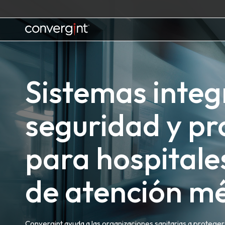
Skip
to
content
Home
Sistemas integ
seguridad y pr
para hospitales
de atención mé
Convergint ayuda a las organizaciones sanitarias a proteger a