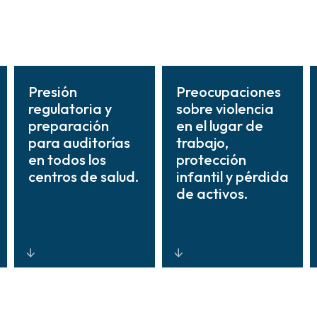
Presión
Preocupaciones
regulatoria y
sobre violencia
preparación
en el lugar de
para auditorías
trabajo,
en todos los
protección
centros de salud.
infantil y pérdida
de activos.
Sistemas e
Monitoreo
informes
integrado,