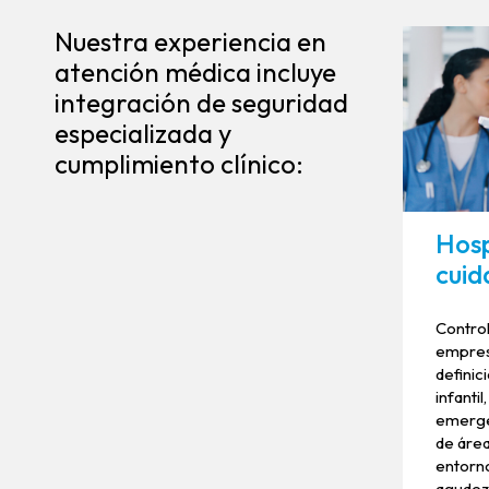
Nuestra experiencia en
atención médica incluye
integración de seguridad
especializada y
cumplimiento clínico:
Hosp
cuid
Control
empresa
definic
infanti
emerge
de área
entorno
agudeza