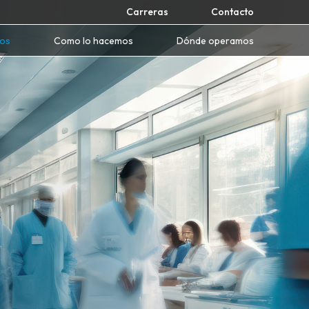
Carreras
Contacto
mos
Como lo hacemos
Dónde operamos