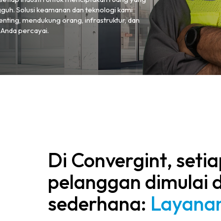
gguh. Solusi keamanan dan teknologi kami
nting, mendukung orang, infrastruktur, dan
 Anda percayai.
Di Convergint, set
pelanggan dimulai d
sederhana:
Layanan