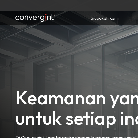
Skip
to
content
Home
Siapakah kami
Keamanan yan
untuk setiap in
Di Convergint, kami bermitra dengan berbagai organisasi di 