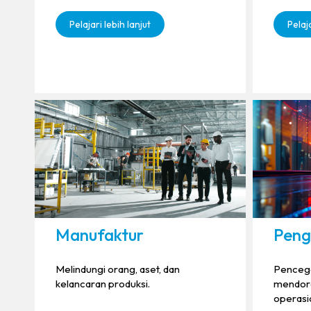
Pelajari lebih lanjut
Pelaja
Manufaktur
Peng
Melindungi orang, aset, dan
Pencega
kelancaran produksi.
mendor
operasi