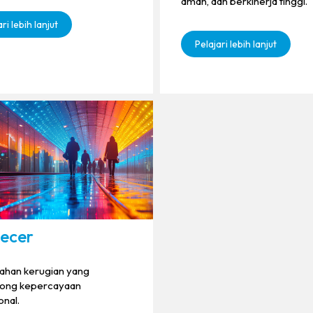
aman, dan berkinerja tinggi.
ri lebih lanjut
Pelajari lebih lanjut
ecer
han kerugian yang
ong kepercayaan
onal.