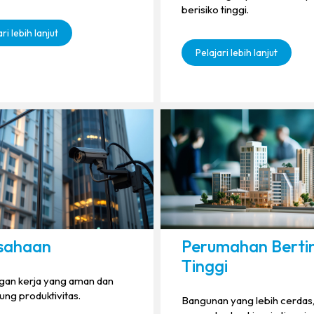
berisiko tinggi.
ri lebih lanjut
Pelajari lebih lanjut
sahaan
Perumahan Berti
Tinggi
gan kerja yang aman dan
ng produktivitas.
Bangunan yang lebih cerdas,