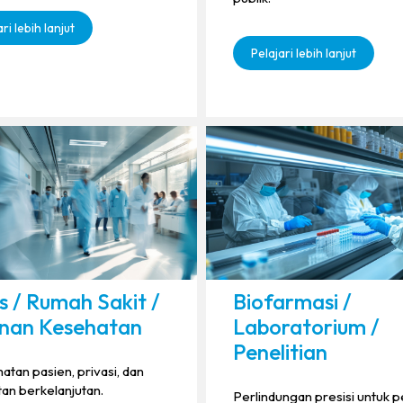
ri lebih lanjut
Pelajari lebih lanjut
s / Rumah Sakit /
Biofarmasi /
nan Kesehatan
Laboratorium /
Penelitian
tan pasien, privasi, dan
an berkelanjutan.
Perlindungan presisi untuk p