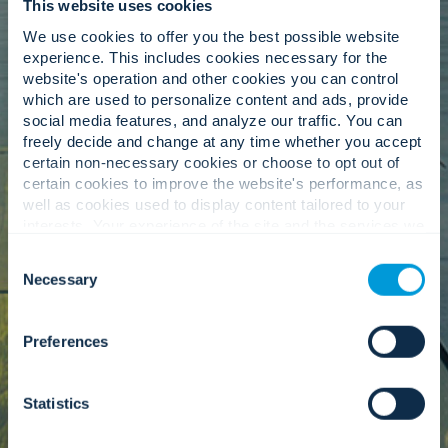
This website uses cookies
dba o to, aby wartości stawiające na pierwszym
We use cookies to offer you the best possible website
miejscu ludzi pozostały w centrum naszego
experience. This includes cookies necessary for the
sposobu działania. Poprzez inicjatywy
website's operation and other cookies you can control
skoncentrowane na pracy na rzecz społeczności,
which are used to personalize content and ads, provide
inkluzywności i zaangażowaniu
social media features, and analyze our traffic. You can
współpracowników, komitet wspiera silną i
freely decide and change at any time whether you accept
zintegrowaną kulturę firmy, w miarę jak rozwijamy
certain non-necessary cookies or choose to opt out of
się na całym świecie.
certain cookies to improve the website's performance, as
well as cookies used to display content tailored to your
interests. Your experience of the site and the services we
Dowiedz się więcej >
are able to offer may be impacted if you do not accept all
Consent
cookies. Click "Show details" below for more information
Necessary
Selection
about who we share your information with.
Preferences
Statistics