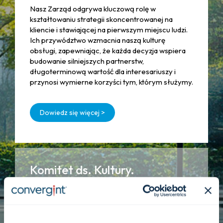
Nasz Zarząd odgrywa kluczową rolę w
kształtowaniu strategii skoncentrowanej na
kliencie i stawiającej na pierwszym miejscu ludzi.
Ich przywództwo wzmacnia naszą kulturę
obsługi, zapewniając, że każda decyzja wspiera
budowanie silniejszych partnerstw,
długoterminową wartość dla interesariuszy i
przynosi wymierne korzyści tym, którym służymy.
Dowiedz się więcej >
Komitet ds. Kultury.
Nasze wartości kształtują nasze codzienne
działania. Komitet ds. kultury w firmie Convergint