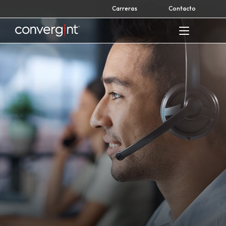
Skip
Carreras
Contacto
to
content
Home