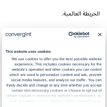
الخريطة العالمية.
في كونڤيرجنت، لا تعني كلمة «محلي»
مجرد القرب الجغرافي، بل تعني الشراكة
الحقيقية. يعيش زملاؤنا ويعملون ضمن
This website uses cookies
نفس المجتمعات التي نخدمها، مما
We use cookies to offer you the best possible website
experience. This includes cookies necessary for the
يمنحهم فهماً عميقاً للأنظمة المحلية،
website's operation and other cookies you can control
والبنية التحتية، وخصوصيات كل قطاع.
which are used to personalize content and ads, provide
social media features, and analyze our traffic. You can
وبدعم من شبكتنا العالمية، يجمع كل
freely decide and change at any time whether you accept
certain non-necessary cookies or choose to opt out of
مشروع بين المساءلة المحلية وإمكانات
certain cookies to improve the website's performance, as
شركة تكامل تقني عالمية المستوى.
well as cookies used to display content tailored to your
interests. Your experience of the site and the services we