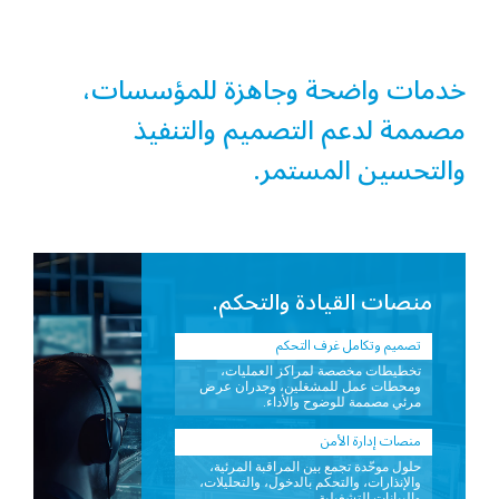
خدمات واضحة وجاهزة للمؤسسات،
مصممة لدعم التصميم والتنفيذ
والتحسين المستمر.
منصات القيادة والتحكم.
تصميم وتكامل غرف التحكم
تخطيطات مخصصة لمراكز العمليات،
ومحطات عمل للمشغلين، وجدران عرض
مرئي مصممة للوضوح والأداء.
منصات إدارة الأمن
حلول موحّدة تجمع بين المراقبة المرئية،
والإنذارات، والتحكم بالدخول، والتحليلات،
والبيانات التشغيلية.