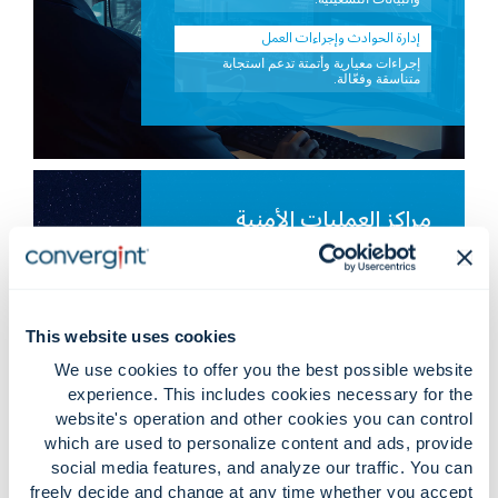
إدارة الحوادث وإجراءات العمل
إجراءات معيارية وأتمتة تدعم استجابة
متناسقة وفعّالة.
مراكز العمليات الأمنية
العالمية.
حلول المراكز الأمنية العالمية
بيئات مراقبة مركزية تدعم العمليات
This website uses cookies
الإقليمية والعالمية.
We use cookies to offer you the best possible website
رؤية متعددة المواقع وهيكلة موحدة
experience. This includes cookies necessary for the
بنى مراكز عمليات مترابطة تربط بين
المرافق، والمناطق، والشركاء.
website's operation and other cookies you can control
which are used to personalize content and ads, provide
تمكين المراكز عن بُعد والمتنقلة
social media features, and analyze our traffic. You can
وصول آمن إلى استخبارات مراكز العمليات
freely decide and change at any time whether you accept
للفرق الميدانية والقيادات التنفيذية.