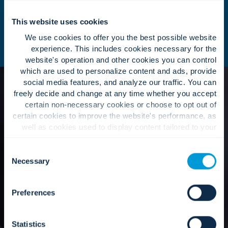
This website uses cookies
We use cookies to offer you the best possible website
experience. This includes cookies necessary for the
website's operation and other cookies you can control
which are used to personalize content and ads, provide
social media features, and analyze our traffic. You can
freely decide and change at any time whether you accept
certain non-necessary cookies or choose to opt out of
certain cookies to improve the website's performance, as
well as cookies used to display content tailored to your
interests. Your experience of the site and the services we
ما الذي يمكنكم توقعه؟
are able to offer may be impacted if you do not accept all
Consent
cookies. Click "Show details" below for more information
Necessary
Selection
about who we share your information with.
نسعى لجعل كل مرحلة واضحة،
Preferences
وتعاونية، ومحورها الإنسان.
Statistics