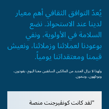
يُعدّ التوافق الثقافي أهم معيار
لدينا عند الاستحواذ. نضع
السلامة في الأولوية، ونفي
بوعودنا لعملائنا وزملائنا، ونعيش
قيمنا ومعتقداتنا يومياً.
ولهذا لا يزال العديد من المالكين السابقين معنا اليوم، يقودون،
ويوجّهون، وينمون.
"لقد كانت كونڤيرجنت منصة