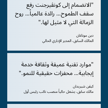
"الانضمام إلى كونڤيرجنت رفع
سقف الطموح… رائدة عالمياً… روح
الزمالة التي لا مثيل لها."
دين موناغان
المالك السابق، المدير الإداري الحالي
"موارد تقنية عميقة وثقافة خدمة
إيجابية… محفزات حقيقية للنمو."
كيڤن شيريدان
مالك سابق، يشغل حالياً منصب نائب رئيس أول