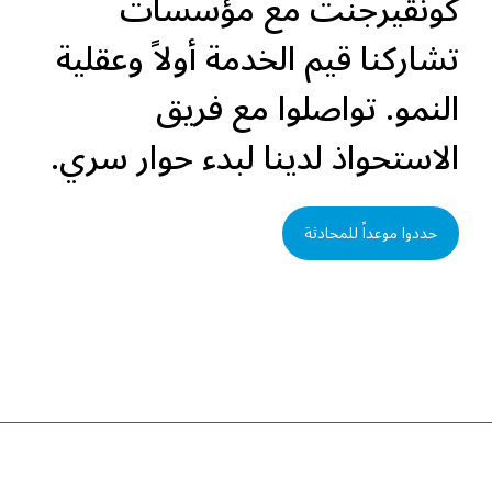
كونڤيرجنت مع مؤسسات
تشاركنا قيم الخدمة أولاً وعقلية
النمو. تواصلوا مع فريق
الاستحواذ لدينا لبدء حوار سري.
حددوا موعداً للمحادثة