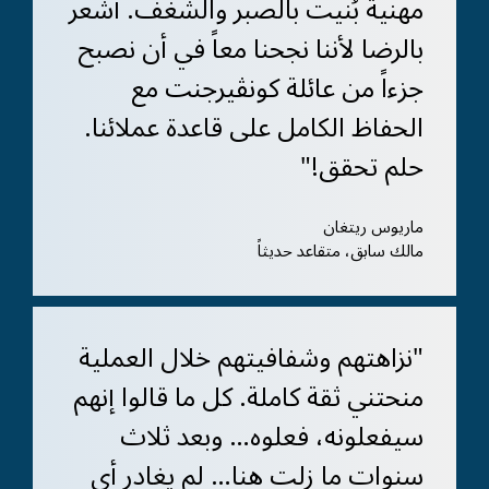
مهنية بُنيت بالصبر والشغف. أشعر
بالرضا لأننا نجحنا معاً في أن نصبح
جزءاً من عائلة كونڤيرجنت مع
الحفاظ الكامل على قاعدة عملائنا.
حلم تحقق!"
ماريوس ريتغان
مالك سابق، متقاعد حديثاً
"نزاهتهم وشفافيتهم خلال العملية
منحتني ثقة كاملة. كل ما قالوا إنهم
سيفعلونه، فعلوه… وبعد ثلاث
سنوات ما زلت هنا… لم يغادر أي