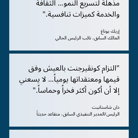
مذهلة لتسريع النمو… الثقافة
والخدمة كميزات تنافسية."
إريك يوناغ
المالك السابق، نائب الرئيس الحالي
"التزام كونڤيرجنت بالعيش وفق
قيمها ومعتقداتها يومياً… لا يسعني
إلا أن أكون أكثر فخراً وحماساً."
دان شاستانيت
الرئيس/المدير التنفيذي السابق، متقاعد حديثاً