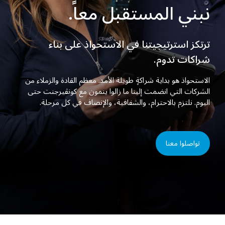
نبني المستقبل معاً.
ترتكز استرتيجيتنا في الاستحواذ على بناء
شراكات تدوم.
الاستحواذ هو بداية شراكةٍ طويلة الأمد. معظم القادة والزملاء من
الشركات التي انضمت إلينا ما زالوا ينمون مع كونڤيرجنت حتى
اليوم. نلتزم بالاحترام، والشفافية، والإنصاف في كل مرحلة.
تواصلوا معنا