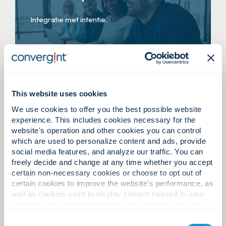
Integratie met intentie.
This website uses cookies
Wij geloven dat geweldige resultaten beginnen
Technologiepartners.
We use cookies to offer you the best possible website
met een goed begrip.
experience. This includes cookies necessary for the
Samenwerking die de basis legt voor de
website's operation and other cookies you can control
toekomst.
which are used to personalize content and ads, provide
Leer meer
social media features, and analyze our traffic. You can
freely decide and change at any time whether you accept
certain non-necessary cookies or choose to opt out of
certain cookies to improve the website's performance, as
well as cookies used to display content tailored to your
interests. Your experience of the site and the services we
Betrouwbare partners. Interoperabele
Ons perspectief.
are able to offer may be impacted if you do not accept all
ecosystemen. Ontworpen om mee te evolueren.
Consent
cookies. Click "Show details" below for more information