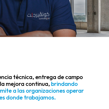
encia técnica, entrega de campo
 la mejora continua,
brindando
mite a las organizaciones operar
res donde trabajamos.