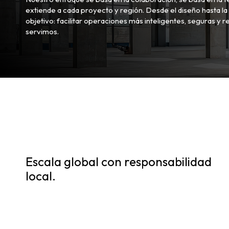
extiende a cada proyecto y región. Desde el diseño hasta 
objetivo: facilitar operaciones más inteligentes, seguras y re
servimos.
Escala global con responsabilidad
local.