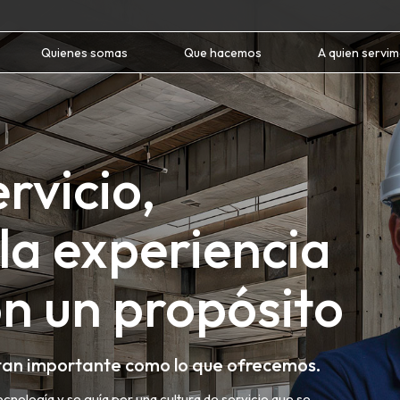
Quienes somas
Que hacemos
A quien servi
rvicio,
la experiencia
n un propósito
tan importante como lo que ofrecemos.
cnología y se guía por una cultura de servicio que se