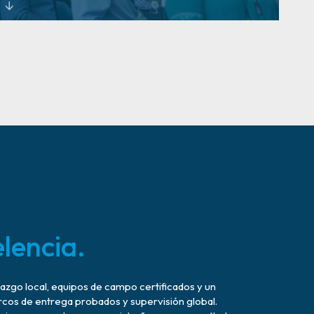
Información del mundo real para ayudar a los líderes
a mantenerse a la vanguardia del riesgo y el cambio.
Aprende más
lencia.
zgo local, equipos de campo certificados y un
cos de entrega probados y supervisión global.