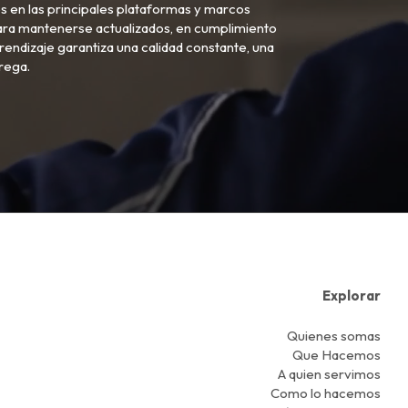
s en las principales plataformas y marcos
 para mantenerse actualizados, en cumplimiento
ndizaje garantiza una calidad constante, una
rega.
Explorar
Quienes somas
Que Hacemos
A quien servimos
Como lo hacemos