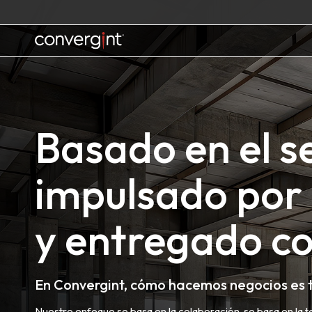
Skip
to
content
Home
Basado en el se
impulsado por 
y entregado co
En Convergint, cómo hacemos negocios es 
Nuestro enfoque se basa en la colaboración, se basa en la te