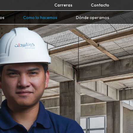
Carreras
Contacto
mos
Como lo hacemos
Dónde operamos