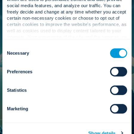
social media features, and analyze our traffic. You can
freely decide and change at any time whether you accept
certain non-necessary cookies or choose to opt out of
Nuestro equipo ejecutivo promueve una
certain cookies to improve the website's performance, as
estrategia de socios centrada en los resultados
well as cookies used to display content tailored to your
del cliente. Fortalecen la colaboración con
interests. Your experience of the site and the services we
fabricantes de todo el mundo para garantizar
are able to offer may be impacted if you do not accept all
mejores condiciones, un soporte más rápido y
Consent
cookies. Click "Show details" below for more information
acceso a la innovación emergente, garantizando
Necessary
Selection
about who we share your information with.
así que sigamos siendo el mejor proveedor de
servicios para nuestros clientes en todas las
ubicaciones donde prestamos servicios.
Preferences
Statistics
Gobernancia.
Marketing
Aportamos la supervisión necesaria para escalar
con responsabilidad, mantener la independencia
Show details