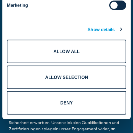
Marketing
Show details
Unsere Zertifizierungen
& Referenzen.
ALLOW ALL
Wir setzen den globalen
Standard für
Sicherheit,
ALLOW SELECTION
Qualität und Konformität.
DENY
Vertrauen basiert auf mehr als nur Beziehungen; es wird
durch Verantwortungsbewusstsein, die Einhaltung von
Vorschriften und kontinuierliches Engagement für
Sicherheit erworben. Unsere lokalen Qualifikationen und
Zertifizierungen spiegeln unser Engagement wider, an