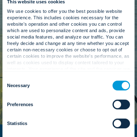
This website uses cookies
Mittelpunkt unserer Geschäftstätigkeit stehen.
We use cookies to offer you the best possible website
Durch Initiativen in den Bereichen Gemeinwohl,
experience. This includes cookies necessary for the
Inklusion und Mitarbeiterengagement fördert das
website's operation and other cookies you can control
Komitee eine starke, vernetzte
which are used to personalize content and ads, provide
Unternehmenskultur, während wir unser globales
social media features, and analyze our traffic. You can
Wachstum fortsetzen.
freely decide and change at any time whether you accept
certain non-necessary cookies or choose to opt out of
certain cookies to improve the website's performance, as
Mehr erfahren >
well as cookies used to display content tailored to your
interests. Your experience of the site and the services we
are able to offer may be impacted if you do not accept all
Consent
cookies. Click "Show details" below for more information
Necessary
Selection
about who we share your information with.
Preferences
Statistics