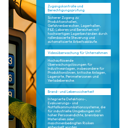
Zugangskontrolle und
Berechtigungsprüfung
Sicherer Zugang zu
Produktionshallen,
Gefahrenbereichen, Lagerhallen,
F&E-Laboren und Bereichen mit
hochwertigen Lagerbeständen durch
rollenbasierte Steuerung und
automatisierte Arbeitsabläufe.
Videoüberwachung für Unternehmen
Hochauflösende
Überwachungslösungen für
Industrieanlagen, insbesondere für
Produktionslinien, kritische Anlagen,
Lagerorte, Perimeterzonen und
Verladebereiche.
Brand- und Lebenssicherheit
Integrierte Detektions-,
Evakuierungs- und
Notfallkommunikationssysteme, die
für industrielle Umgebungen mit
hoher Personendichte, brennbaren
Materialien oder
maschinenbedingten Risiken
entwickelt wurden.