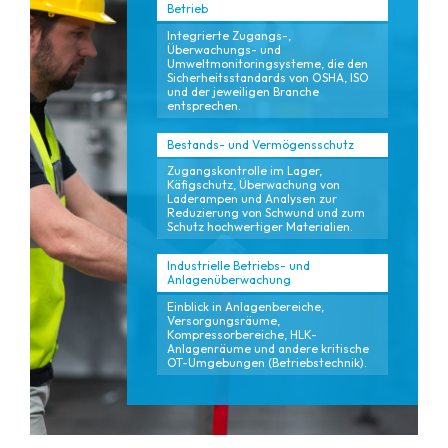
Betrieb
Integrierte Zugangs-,
Überwachungs- und
Umweltmonitoringsysteme, die den
Sicherheitsstandards von OSHA, ISO
und der jeweiligen Branche
entsprechen.
Bestands- und Vermögensschutz
Zugangskontrolle im Lager,
Käfigschutz, Überwachung von
Laderampen und Analysen zur
Reduzierung von Schwund und zum
Schutz hochwertiger Materialien.
Industrielle Betriebs- und
Anlagenüberwachung
Einblick in Anlagenbereiche,
Versorgungsräume,
Kompressorbereiche, HLK-
Anlagenräume und andere kritische
OT-Umgebungen (Betriebstechnik).