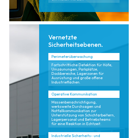
Vernetzte
Sicherheitsebenen.
Perimeterüberwachung
Fortschrittliche Detektion für Höfe,
Umzäunungen, Parkplätze,
Dockbereiche, Lagerzonen für
Ausrüstung und große offene
Industrieflächen.
Operative Kommunikation
Massenbenachrichtigung,
werksweite Durchsagen und
Notfallkommunikation zur
Unterstützung von Schichtarbeitern,
Lagerpersonal und Betriebsteams
für eine Reaktion in Echtzeit.
Industrielle Sicherheits- und