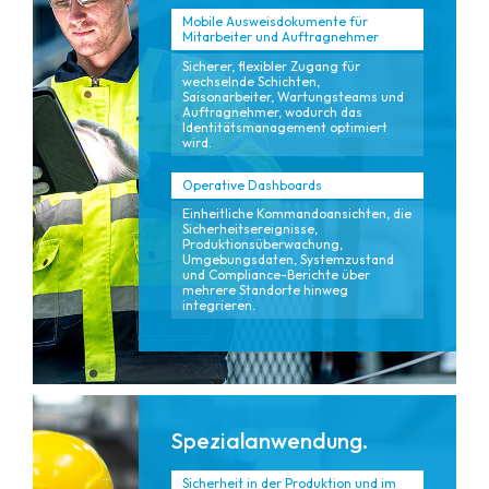
Mobile Ausweisdokumente für
Mitarbeiter und Auftragnehmer
Sicherer, flexibler Zugang für
wechselnde Schichten,
Saisonarbeiter, Wartungsteams und
Auftragnehmer, wodurch das
Identitätsmanagement optimiert
wird.
Operative Dashboards
Einheitliche Kommandoansichten, die
Sicherheitsereignisse,
Produktionsüberwachung,
Umgebungsdaten, Systemzustand
und Compliance-Berichte über
mehrere Standorte hinweg
integrieren.
Spezialanwendung.
Sicherheit in der Produktion und im