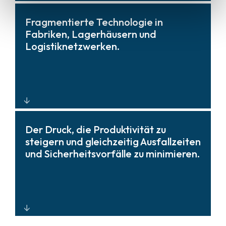
Robuste Systeme in Industriequalität,
Fragmentierte Technologie in
die so konstruiert sind, dass sie
Fabriken, Lagerhäusern und
Vibrationen, Staub und Chemikalien
Logistiknetzwerken.
standhalten und so die
Systemverfügbarkeit und
Zuverlässigkeit unter rauen
Bedingungen maximieren.
Zentralisierte Transparenz und
Der Druck, die Produktivität zu
Kontrolle durch offene
steigern und gleichzeitig Ausfallzeiten
Architekturplattformen, die
und Sicherheitsvorfälle zu minimieren.
Überwachung, Zugriff, OT-Daten und
Betriebssysteme vereinen und so die
Gesamtbetriebskosten (TCO)
optimieren.