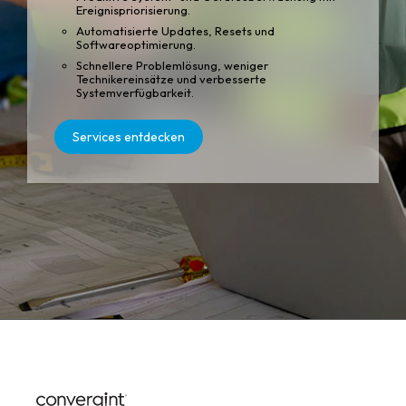
Ereignispriorisierung.
Automatisierte Updates, Resets und
Softwareoptimierung.
Schnellere Problemlösung, weniger
Technikereinsätze und verbesserte
Systemverfügbarkeit.
Services entdecken