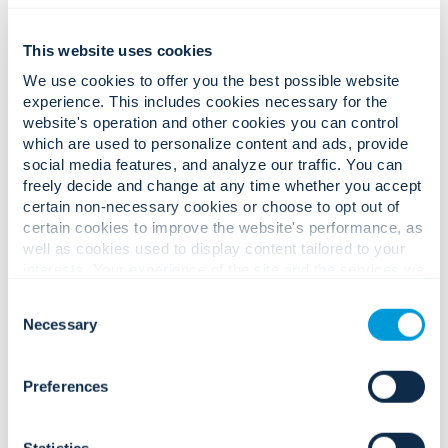
This website uses cookies
We use cookies to offer you the best possible website
Komplexe Herausforderungen in
experience. This includes cookies necessary for the
website's operation and other cookies you can control
den Bereichen Sicherheit und
which are used to personalize content and ads, provide
Betrieb.
social media features, and analyze our traffic. You can
Zuverlässige, auditbasierte
freely decide and change at any time whether you accept
certain non-necessary cookies or choose to opt out of
Lösungen.
certain cookies to improve the website's performance, as
well as cookies used to display content tailored to your
interests. Your experience of the site and the services we
are able to offer may be impacted if you do not accept all
Zunehmende Bedrohungen für die
Consent
cookies. Click "Show details" below for more information
Sicherheit des Personals, die
Necessary
Selection
about who we share your information with.
Produktionsverfügbarkeit und den
Schutz wertvoller Bestände/geistigen
Preferences
Eigentums.
Statistics