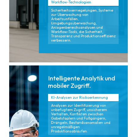
Workflow-Technologien
Sicherheitsverriegelungen, Systeme
zur Überwachung von
Arbeitsunfällen,
Umgebungsüberwachung,
Anlagenbereichsanalysen und
Workflow-Tools, die Sicherheit,
Transparenz und Produktionseffizienz
verbessern.
Intelligente Analytik und
mobiler Zugriff.
KI-Analysen zur Risikoerkennung
Analysen zur Identifizierung von
unbefugtem Zugriff, unsicherem
Verhalten, Konflikten zwischen
Gabelstaplern und Fußgängern,
Drängeln, Bestandsanomalien und
unregelmäßigen
Produktionsabläufen.