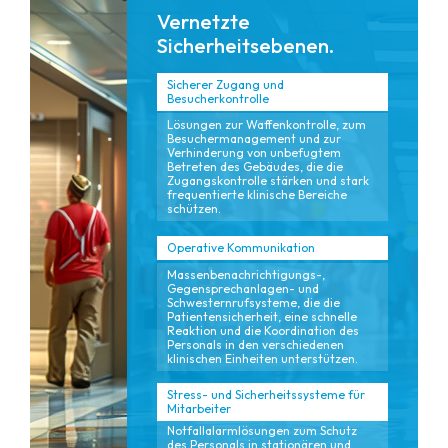
Vernetzte
Sicherheitsebenen.
Sicherer Zugang und
Besucherkontrolle
Lösungen zur Waffenkontrolle, zum
Besuchermanagement und zur
Verhinderung von unbefugtem
Betreten des Gebäudes, die die
Zugangskontrolle stärken und stark
frequentierte klinische Bereiche
schützen.
Operative Kommunikation
Massenbenachrichtigungs-,
Gegensprechanlagen- und
Schwesternrufsysteme, die die
Patientensicherheit, eine schnelle
Reaktion und die Koordination des
Personals in den verschiedenen
klinischen Einheiten unterstützen.
Stress- und Sicherheitssysteme für
Mitarbeiter
Notfallalarmlösungen zum Schutz
des Personals in stationären und