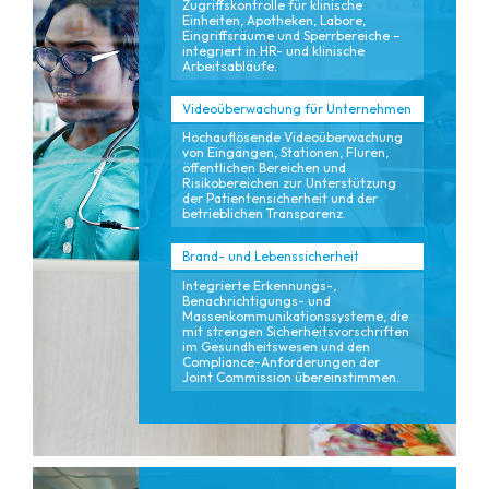
Zugriffskontrolle für klinische
Einheiten, Apotheken, Labore,
Eingriffsräume und Sperrbereiche –
integriert in HR- und klinische
Arbeitsabläufe.
Videoüberwachung für Unternehmen
Hochauflösende Videoüberwachung
von Eingängen, Stationen, Fluren,
öffentlichen Bereichen und
Risikobereichen zur Unterstützung
der Patientensicherheit und der
betrieblichen Transparenz.
Brand- und Lebenssicherheit
Integrierte Erkennungs-,
Benachrichtigungs- und
Massenkommunikationssysteme, die
mit strengen Sicherheitsvorschriften
im Gesundheitswesen und den
Compliance-Anforderungen der
Joint Commission übereinstimmen.