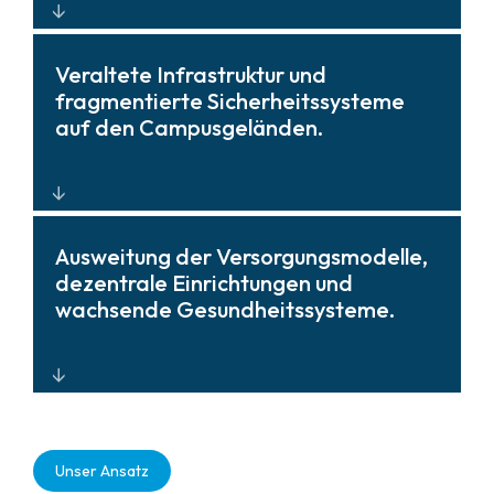
Integrierte Überwachung,
Veraltete Infrastruktur und
Zugangskontrolle und Lageerkennung
fragmentierte Sicherheitssysteme
ermöglichen schnelle Reaktion und
auf den Campusgeländen.
Prävention.
Moderne, interoperable Plattformen
Ausweitung der Versorgungsmodelle,
mit Lebenszyklusmanagement, die
dezentrale Einrichtungen und
für einheitliche Transparenz sorgen
wachsende Gesundheitssysteme.
und Systemaktualisierungen
vereinfachen.
Skalierbare, zukunftsfähige
Lösungen, die sich an die sich
Unser Ansatz
wandelnden Gegebenheiten im