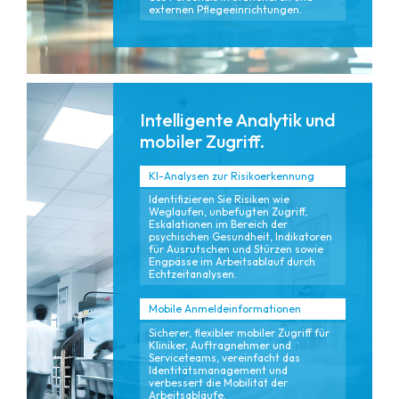
externen Pflegeeinrichtungen.
Intelligente Analytik und
mobiler Zugriff.
KI-Analysen zur Risikoerkennung
Identifizieren Sie Risiken wie
Weglaufen, unbefugten Zugriff,
Eskalationen im Bereich der
psychischen Gesundheit, Indikatoren
für Ausrutschen und Stürzen sowie
Engpässe im Arbeitsablauf durch
Echtzeitanalysen.
Mobile Anmeldeinformationen
Sicherer, flexibler mobiler Zugriff für
Kliniker, Auftragnehmer und
Serviceteams, vereinfacht das
Identitätsmanagement und
verbessert die Mobilität der
Arbeitsabläufe.