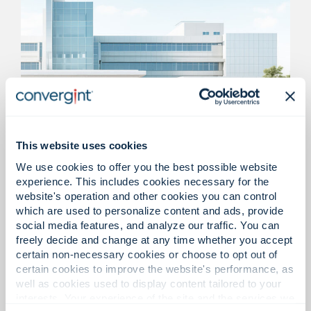
This website uses cookies
Ärztehäuser und
We use cookies to offer you the best possible website
eigenständige Notaufnahmen
experience. This includes cookies necessary for the
(FSEDs)
website's operation and other cookies you can control
which are used to personalize content and ads, provide
social media features, and analyze our traffic. You can
Zutrittskontrolllösungen, Videoüberwachung,
freely decide and change at any time whether you accept
Lebensrettungssysteme und
certain non-necessary cookies or choose to opt out of
Notfallkommunikationssysteme zur
certain cookies to improve the website's performance, as
Unterstützung der Patientensicherheit, des
well as cookies used to display content tailored to your
Schutzes des Personals und der Einhaltung
interests. Your experience of the site and the services we
gesetzlicher Vorschriften.