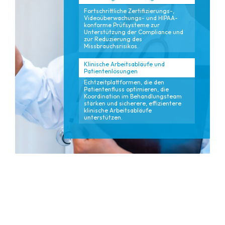
Fortschrittliche Zertifizierungs-,
Videoüberwachungs- und HIPAA-
konforme Prüfsysteme zur
Unterstützung der Compliance und
zur Reduzierung des
Missbrauchsrisikos.
Klinische Arbeitsabläufe und
Patientenlösungen
Echtzeitplattformen, die den
Patientenfluss optimieren, die
Koordination im Behandlungsteam
stärken und sicherere, effizientere
klinische Arbeitsabläufe
unterstützen.