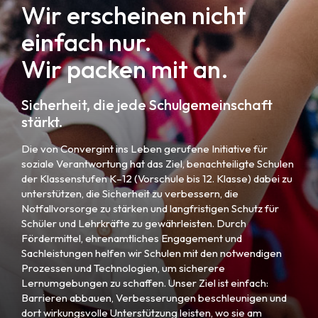
Wir erscheinen nicht
einfach nur.
Wir packen mit an.
Sicherheit, die jede Schulgemeinschaft
stärkt.
Die von Convergint ins Leben gerufene Initiative für
soziale Verantwortung hat das Ziel, benachteiligte Schulen
der Klassenstufen K–12 (Vorschule bis 12. Klasse) dabei zu
unterstützen, die Sicherheit zu verbessern, die
Notfallvorsorge zu stärken und langfristigen Schutz für
Schüler und Lehrkräfte zu gewährleisten. Durch
Fördermittel, ehrenamtliches Engagement und
Sachleistungen helfen wir Schulen mit den notwendigen
Prozessen und Technologien, um sicherere
Lernumgebungen zu schaffen. Unser Ziel ist einfach:
Barrieren abbauen, Verbesserungen beschleunigen und
dort wirkungsvolle Unterstützung leisten, wo sie am