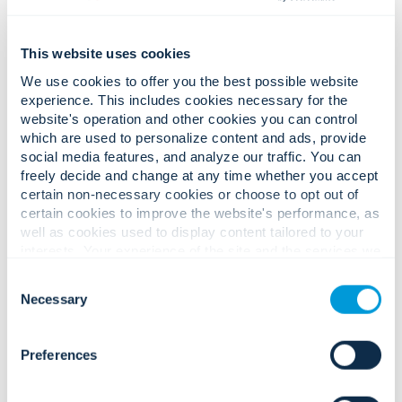
Das Convergint-Team validiert die Prioritäten,
Entdeckungssitzung.
This website uses cookies
überprüft die aktuellen Systeme und bestätigt die
We use cookies to offer you the best possible website
Förderfähigkeit.
experience. This includes cookies necessary for the
website's operation and other cookies you can control
which are used to personalize content and ads, provide
social media features, and analyze our traffic. You can
freely decide and change at any time whether you accept
Convergint begleitet die Verfeinerung des
certain non-necessary cookies or choose to opt out of
Umfangsentwicklung.
Arbeitsumfangs in Übereinstimmung mit den
certain cookies to improve the website's performance, as
Förderzielen und den Prioritäten der Schule.
well as cookies used to display content tailored to your
interests. Your experience of the site and the services we
are able to offer may be impacted if you do not accept all
Consent
cookies. Click "Show details" below for more information
Necessary
Selection
about who we share your information with.
Ausgewählte Schulen erhalten Sachleistungen in
Vergabe und Umsetzung.
Preferences
Form von Systemverbesserungen, Installation
und ehrenamtlicher Unterstützung.