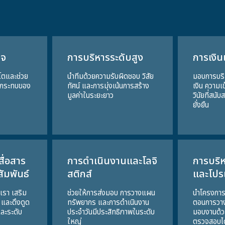
ิจ
การบริหารระดับสูง
การเงิ
โตและช่วย
นำทีมด้วยความรับผิดชอบ วิสัย
มอบการบร
กระทบของ
ทัศน์ และการมุ่งเน้นการสร้าง
เงิน ความเข
มูลค่าในระยะยาว
วินัยที่สนั
ยั่งยืน
ื่อสาร
การดำเนินงานและโลจิ
การบริ
ัมพันธ์
สติกส์
และโป
เรา เสริม
ช่วยให้การส่งมอบ การวางแผน
นำโครงการที
 และดึงดูด
ทรัพยากร และการดำเนินงาน
ตอนการวา
และระดับ
ประจำวันมีประสิทธิภาพในระดับ
มอบงานด้ว
ใหญ่
ตรวจสอบได