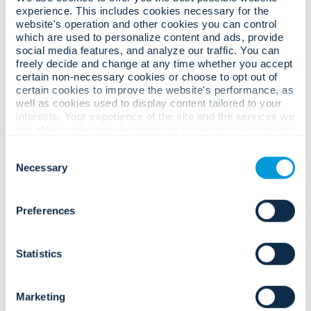
experience. This includes cookies necessary for the
ภาษาอาหรับ
website's operation and other cookies you can control
which are used to personalize content and ads, provide
social media features, and analyze our traffic. You can
เดนมาร์ก
freely decide and change at any time whether you accept
certain non-necessary cookies or choose to opt out of
certain cookies to improve the website's performance, as
ดัตช์
well as cookies used to display content tailored to your
interests. Your experience of the site and the services we
ภาษาอังกฤษ
are able to offer may be impacted if you do not accept all
cookies. Click "Show details" below for more information
Consent
about who we share your information with.
เสร็จ
Necessary
Selection
เฟลมิช
Preferences
ชาวฝรั่งเศสแคนาดา
Statistics
ภาษาฝรั่งเศส
Marketing
ภาษาเยอรมัน