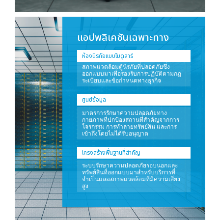
แอปพลิเคชันเฉพาะทาง
ห้องนิรภัยแบบโมดูลาร์
สภาพแวดล้อมตู้นิรภัยที่ปลอดภัยซึ่ง
ออกแบบมาเพื่อรองรับการปฏิบัติตามกฎ
ระเบียบและข้อกำหนดทางธุรกิจ
ศูนย์ข้อมูล
มาตรการรักษาความปลอดภัยทาง
กายภาพที่ปกป้องสถานที่สำคัญจากการ
โจรกรรม การทำลายทรัพย์สิน และการ
เข้าถึงโดยไม่ได้รับอนุญาต
โครงสร้างพื้นฐานที่สำคัญ
ระบบรักษาความปลอดภัยรอบนอกและ
ทรัพย์สินที่ออกแบบมาสำหรับบริการที่
จำเป็นและสภาพแวดล้อมที่มีความเสี่ยง
สูง