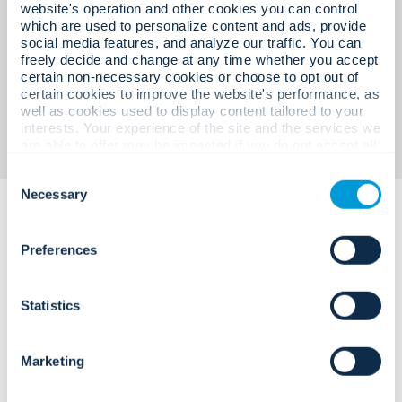
website's operation and other cookies you can control
which are used to personalize content and ads, provide
social media features, and analyze our traffic. You can
freely decide and change at any time whether you accept
โซลูชันตู้นิรภัยแบบโมดูลาร์ที่
certain non-necessary cookies or choose to opt out of
certain cookies to improve the website's performance, as
ออกแบบมาเพื่อรองรับการปฏิบัติ
well as cookies used to display content tailored to your
ตามกฎระเบียบและความต้องการทาง
interests. Your experience of the site and the services we
are able to offer may be impacted if you do not accept all
ธุรกิจ
cookies. Click "Show details" below for more information
Consent
about who we share your information with.
Necessary
Selection
Preferences
Statistics
บริการที่ชัดเจนและพร้อมใช้งานสำหรับ
องค์กร
ซึ่งครอบคลุมถึงการออกแบบ
Marketing
การนำไปใช้ และการเพิ่มประสิทธิภาพ