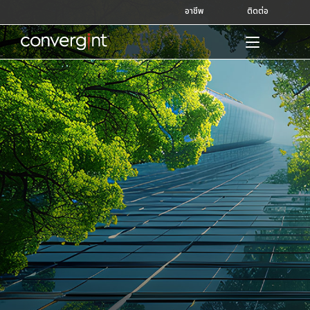
Skip
อาชีพ
ติดต่อ
to
content
Home