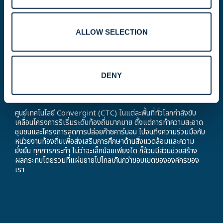
ผลกระทบระดับท้องถิ่น
ALLOW SELECTION
เส้นทางการพัฒนาอย่างยั่งยืน
ของเ
ราขับเคลื่อนโดยบุคลากร
DENY
ของเราเอง
ศูนย์เทคโนโลยี Convergint (CTC) ในแต่ละพื้นที่ทั่วโลกกำลังขับ
เคลื่อนโครงการริเริ่มระดับท้องถิ่นมากมาย ตั้งแต่การทำความสะอาด
ชุมชนและโครงการลดการปล่อยก๊าซคาร์บอน ไปจนถึงความร่วมมือกับ
หน่วยงานท้องถิ่นเพื่อส่งเสริมการศึกษาด้านสิ่งแวดล้อมและความ
ยั่งยืน ทุกการกระทำ ไม่ว่าจะเล็กน้อยเพียงใด ก็ล้วนมีส่วนช่วยสร้าง
ผลกระทบโดยรวมที่แผ่ขยายไปไกลเกินกว่าขอบเขตขององค์กรของ
เรา