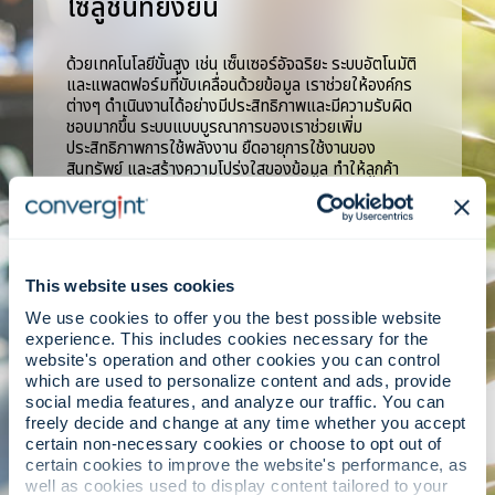
โซลูชันที่ยั่งยืน
ด้วยเทคโนโลยีขั้นสูง เช่น เซ็นเซอร์อัจฉริยะ ระบบอัตโนมัติ
และแพลตฟอร์มที่ขับเคลื่อนด้วยข้อมูล เราช่วยให้องค์กร
ต่างๆ ดำเนินงานได้อย่างมีประสิทธิภาพและมีความรับผิด
ชอบมากขึ้น ระบบแบบบูรณาการของเราช่วยเพิ่ม
ประสิทธิภาพการใช้พลังงาน ยืดอายุการใช้งานของ
สินทรัพย์ และสร้างความโปร่งใสของข้อมูล ทำให้ลูกค้า
สามารถบรรลุเป้าหมายด้านความยั่งยืนได้โดยไม่ลดทอน
ความปลอดภัยหรือประสิทธิภาพการทำงาน
This website uses cookies
We use cookies to offer you the best possible website
experience. This includes cookies necessary for the
website's operation and other cookies you can control
which are used to personalize content and ads, provide
การเติบโตอย่างมีความรับผิดชอบ
social media features, and analyze our traffic. You can
freely decide and change at any time whether you accept
certain non-necessary cookies or choose to opt out of
ความยั่งยืนเริ่มต้นจากภายใน และที่ Convergint เราให้
certain cookies to improve the website's performance, as
ความสำคัญกับหลักการดำเนินธุรกิจอย่างมีจริยธรรม ความ
well as cookies used to display content tailored to your
หลากหลายและการยอมรับความแตกต่าง และการมีส่วน