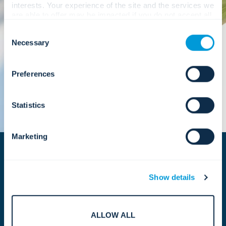
interests. Your experience of the site and the services we
ร่วมกับชุมชน ในฐานะองค์ประกอบสำคัญของความสำเร็จใน
are able to offer may be impacted if you do not accept all
ระยะยาว ด้วยการผสานการเติบโตเข้ากับคุณธรรม เราจึง
cookies. Click "Show details" below for more information
มั่นใจได้ว่าทุกการตัดสินใจจะสะท้อนถึงค่านิยมและวิสัยทัศน์
Consent
about who we share your information with.
ของเราสำหรับอนาคต
Necessary
Selection
Preferences
Statistics
Marketing
Show details
ความพยายามระดับโลก
ALLOW ALL