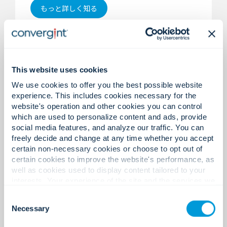
もっと詳しく知る
This website uses cookies
We use cookies to offer you the best possible website
experience. This includes cookies necessary for the
website's operation and other cookies you can control
which are used to personalize content and ads, provide
social media features, and analyze our traffic. You can
freely decide and change at any time whether you accept
certain non-necessary cookies or choose to opt out of
certain cookies to improve the website's performance, as
コミュニケーション
well as cookies used to display content tailored to your
interests. Your experience of the site and the services we
are able to offer may be impacted if you do not accept all
Consent
連携のとれたチーム。明確な対応。
cookies. Click "Show details" below for more information
Necessary
Selection
about who we share your information with.