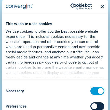
2013
문화적 특성을 인정합니다.
This website uses cookies
We use cookies to offer you the best possible website
experience. This includes cookies necessary for the
website's operation and other cookies you can control
which are used to personalize content and ads, provide
social media features, and analyze our traffic. You can
freely decide and change at any time whether you accept
certain non-necessary cookies or choose to opt out of
certain cookies to improve the website's performance, as
컨버진트는 일하기 좋은 최고의 직장 중 하나
well as cookies used to display content tailored to your
로 인정받고 있으며, 이는 사람을 최우선으로
interests. Your experience of the site and the services we
생각하는 우리의 기업 문화가 가장 큰 차별점
are able to offer may be impacted if you do not accept all
Consent
이라는 것을 보여줍니다.
cookies. Click "Show details" below for more information
Necessary
Selection
about who we share your information with.
Preferences