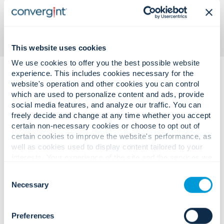
This website uses cookies
We use cookies to offer you the best possible website
experience. This includes cookies necessary for the
website's operation and other cookies you can control
which are used to personalize content and ads, provide
social media features, and analyze our traffic. You can
freely decide and change at any time whether you accept
certain non-necessary cookies or choose to opt out of
복잡한 과제.
certain cookies to improve the website's performance, as
well as cookies used to display content tailored to your
확실한 해결책.
interests. Your experience of the site and the services we
are able to offer may be impacted if you do not accept all
Consent
cookies. Click "Show details" below for more information
Necessary
Selection
about who we share your information with.
교통량이 많고 가치가 높은 대중교통 환경
을 겨냥한 위협이 증가하고 있습니다.
Preferences