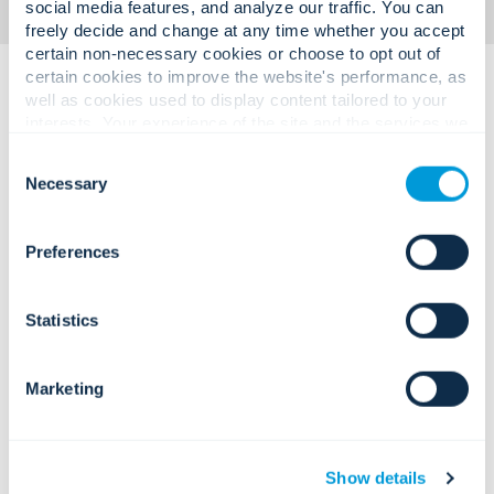
social media features, and analyze our traffic. You can
freely decide and change at any time whether you accept
certain non-necessary cookies or choose to opt out of
certain cookies to improve the website's performance, as
well as cookies used to display content tailored to your
interests. Your experience of the site and the services we
are able to offer may be impacted if you do not accept all
Consent
cookies. Click "Show details" below for more information
Necessary
Selection
about who we share your information with.
명확하고 기업 환경에 최적화된 서비스
가 설계,
Preferences
Statistics
핵심 물리적 보안 시스템.
Marketing
잠금 장치
접근이 필요한 사람들을 위해 신뢰할 수
있는 기계 및 전기 기계 장비를 사용하여
보안 구역을 유지하십시오.
Show details