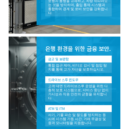
보행자 통행을 규제하고, 차량 뒤따라오
는 것을 방지하며, 출입 통제 시스템과
통합하여 경계 및 로비 보안을 강화합니
다.
은행 환경을 위한 금융 보안.
금고 및 보관함
통합 접근 제어, 비디오 감시 및 침입 탐
지를 통해 고가 자산을 보호하십시오.
드라이브 스루 윈도우
고객 대면 드라이브스루 운영을 위한 다
층적 보호 시스템으로, 서비스 중단 없이
가시성과 직원 안전의 균형을 유지합니
다.
ATM 및 ITM
사기, 기물 파손 및 절도를 방지하는 동
시에 시스템 가동 시간, 거래 무결성 및
원격 모니터링을 지원합니다.