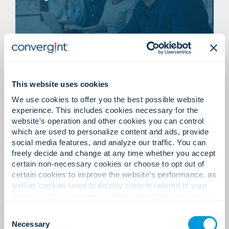
This website uses cookies
Creemos que los grandes resultados comienzan
Socios tecnológicos.
con una gran comprensión.
We use cookies to offer you the best possible website
experience. This includes cookies necessary for the
Colaboración que construye lo que sigue.
website's operation and other cookies you can control
which are used to personalize content and ads, provide
Aprende más
social media features, and analyze our traffic. You can
freely decide and change at any time whether you accept
certain non-necessary cookies or choose to opt out of
certain cookies to improve the website's performance, as
well as cookies used to display content tailored to your
interests. Your experience of the site and the services we
Socios de confianza. Ecosistemas interoperables.
are able to offer may be impacted if you do not accept all
Nuestra perspectiva.
Consent
Diseñados para evolucionar.
cookies. Click "Show details" below for more information
Necessary
Selection
about who we share your information with.