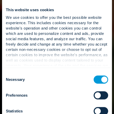
del sistema y las métricas de rendimiento.
This website uses cookies
We use cookies to offer you the best possible website
experience. This includes cookies necessary for the
La gente primero.
website's operation and other cookies you can control
which are used to personalize content and ads, provide
social media features, and analyze our traffic. You can
freely decide and change at any time whether you accept
Técnicos calificados respaldados por la presencia
certain non-necessary cookies or choose to opt out of
global de Convergint.
certain cookies to improve the website's performance, as
well as cookies used to display content tailored to your
interests. Your experience of the site and the services we
are able to offer may be impacted if you do not accept all
Consent
cookies. Click "Show details" below for more information
Nuestro enfoque
Necessary
Selection
about who we share your information with.
Preferences
Statistics