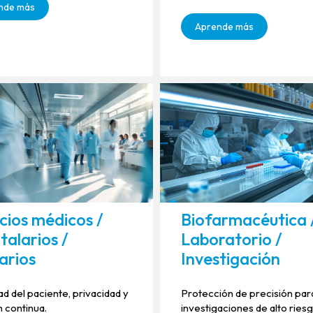
nde más
Aprende más
cios médicos /
Biofarmacéutica 
talarios /
Laboratorio /
arios
Investigación
d del paciente, privacidad y
Protección de precisión par
 continua.
investigaciones de alto riesg