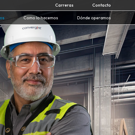
Carreras
Contacto
mos
Como lo hacemos
Dónde operamos