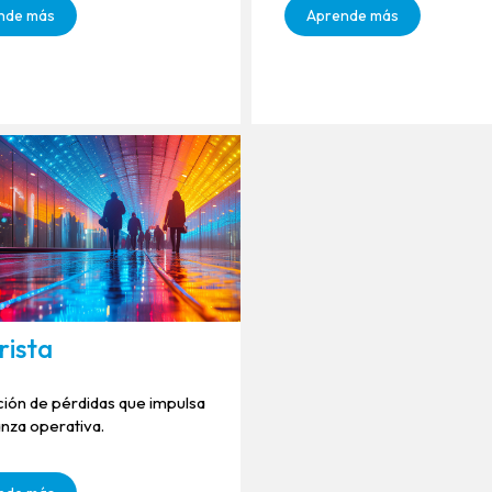
nde más
Aprende más
rista
ión de pérdidas que impulsa
anza operativa.