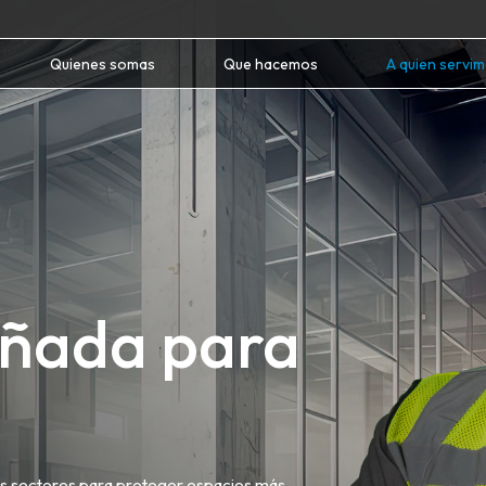
Quienes somas
Que hacemos
A quien servi
eñada para
.
os sectores para proteger espacios más