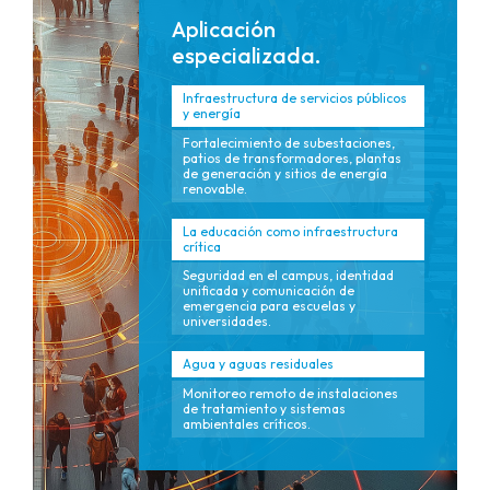
Aplicación
especializada.
Infraestructura de servicios públicos
y energía
Fortalecimiento de subestaciones,
patios de transformadores, plantas
de generación y sitios de energía
renovable.
La educación como infraestructura
crítica
Seguridad en el campus, identidad
unificada y comunicación de
emergencia para escuelas y
universidades.
Agua y aguas residuales
Monitoreo remoto de instalaciones
de tratamiento y sistemas
ambientales críticos.