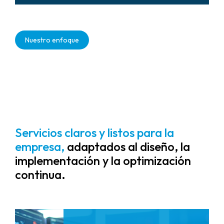
Soluciones de automatización y
monitoreo escalables basadas en la
Nuestro enfoque
nube que protegen nuevas
inversiones en infraestructura.
Servicios claros y listos para la
empresa,
adaptados al diseño, la
implementación y la optimización
continua.