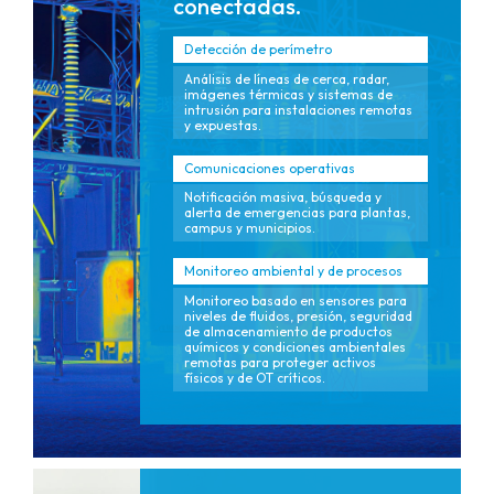
conectadas.
Detección de perímetro
Análisis de líneas de cerca, radar,
imágenes térmicas y sistemas de
intrusión para instalaciones remotas
y expuestas.
Comunicaciones operativas
Notificación masiva, búsqueda y
alerta de emergencias para plantas,
campus y municipios.
Monitoreo ambiental y de procesos
Monitoreo basado en sensores para
niveles de fluidos, presión, seguridad
de almacenamiento de productos
químicos y condiciones ambientales
remotas para proteger activos
físicos y de OT críticos.