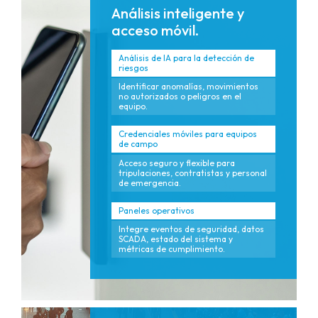
Análisis inteligente y
acceso móvil.
Análisis de IA para la detección de
riesgos
Identificar anomalías, movimientos
no autorizados o peligros en el
equipo.
Credenciales móviles para equipos
de campo
Acceso seguro y flexible para
tripulaciones, contratistas y personal
de emergencia.
Paneles operativos
Integre eventos de seguridad, datos
SCADA, estado del sistema y
métricas de cumplimiento.