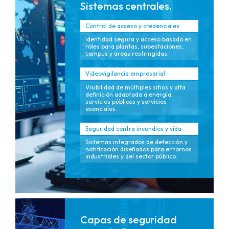
Sistemas centrales.
Control de acceso y credenciales
Identidad segura y acceso basado en
roles para plantas, subestaciones,
campus y áreas restringidas.
Videovigilancia empresarial
Visibilidad de múltiples sitios y alta
definición adaptada a energía,
servicios públicos y servicios
esenciales.
Seguridad contra incendios y vida
Sistemas integrados de detección y
notificación diseñados para entornos
industriales y del sector público.
Capas de seguridad