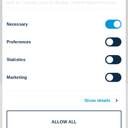
centralizado y gestión de identidad, que
well as cookies used to display content tailored to your
fortalecen la prevención del fraude,
interests. Your experience of the site and the services we
salvaguardan activos de alto valor y respaldan las
are able to offer may be impacted if you do not accept all
Consent
expectativas regulatorias de SEC/FINRA en
cookies. Click "Show details" below for more information
Necessary
Selection
sucursales, oficinas y entornos ricos en datos.
about who we share your information with.
Preferences
Statistics
Marketing
Show details
ALLOW ALL