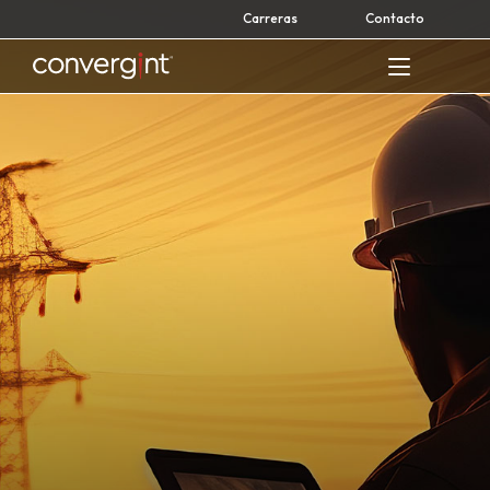
Skip
Carreras
Contacto
to
content
Home