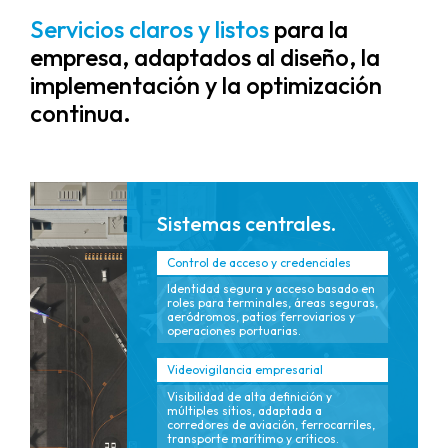
Servicios claros y listos
para la
empresa, adaptados al diseño, la
implementación y la optimización
continua.
Sistemas centrales.
Control de acceso y credenciales
Identidad segura y acceso basado en
roles para terminales, áreas seguras,
aeródromos, patios ferroviarios y
operaciones portuarias.
Videovigilancia empresarial
Visibilidad de alta definición y
múltiples sitios, adaptada a
corredores de aviación, ferrocarriles,
transporte marítimo y críticos.