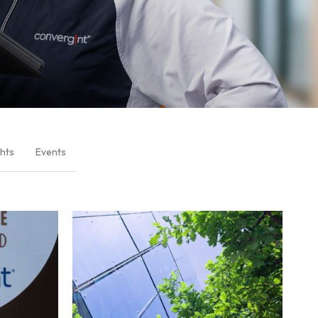
ghts
Events