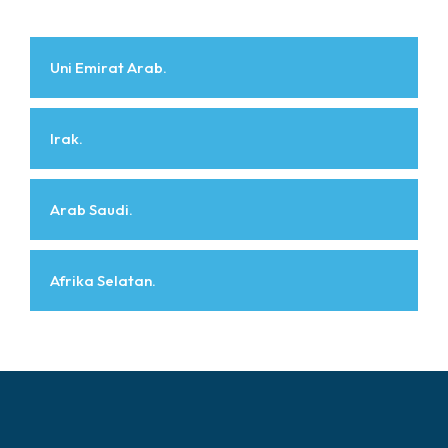
Uni Emirat Arab.
Irak.
Arab Saudi.
Afrika Selatan.