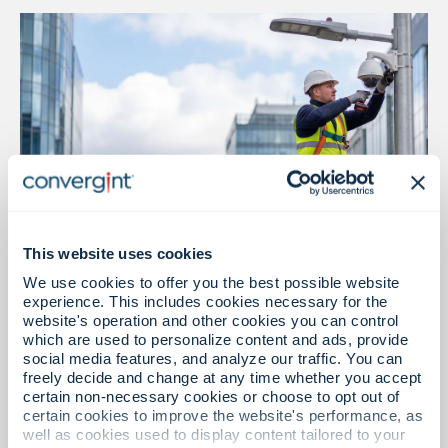
This website uses cookies
We use cookies to offer you the best possible website
การติดตั้งและการผสานรวม
experience. This includes cookies necessary for the
website's operation and other cookies you can control
การติดตั้งที่เชื่อถือได้ การดำเนินงานอย่างชาญฉลาด
which are used to personalize content and ads, provide
social media features, and analyze our traffic. You can
freely decide and change at any time whether you accept
certain non-necessary cookies or choose to opt out of
certain cookies to improve the website's performance, as
ดูทั้งหมด
well as cookies used to display content tailored to your