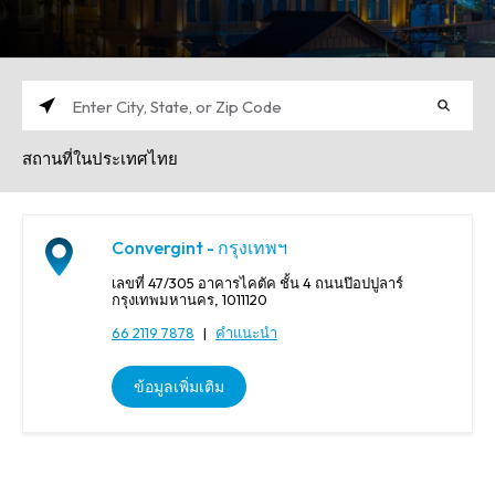
ก
รุ
สถานที่ในประเทศไทย
ณ
า
ก
ร
Convergint - กรุงเทพฯ
อ
ก
เลขที่ 47/305 อาคารไคตัค ชั้น 4 ถนนป๊อปปูลาร์
เ
กรุงเทพมหานคร, 1011120
มื
66 2119 7878
|
คำแนะนำ
อ
ง
ข้อมูลเพิ่มเติม
,
รั
ฐ
ห
รื