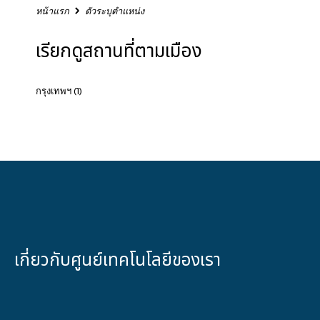
อ
หน้าแรก
ตัวระบุตำแหน่ง
ร
หั
เรียกดูสถานที่ตามเมือง
ส
ไ
ป
กรุงเทพฯ
(1)
ร
ษ
ณี
ย์
ข้
า
เกี่ยวกับศูนย์เทคโนโลยีของเรา
ม
ลิ
ง
ก์