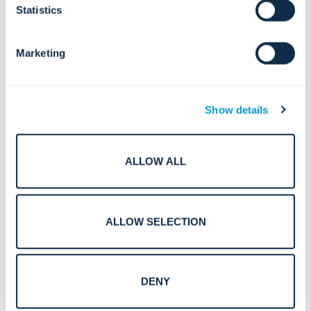
Statistics
การมองเห็นและการเชื่อมโยงหลายไซต์
สถาปัตยกรรม SOC แบบรวมศูนย์ที่เชื่อม
ต่อสิ่งอำนวยความสะดวก ภูมิภาค และ
พันธมิตรเข้าด้วยกัน
Marketing
การเปิดใช้งาน SOC ระยะไกลและแบบเคลื่อนที่
การเข้าถึงข้อมูลข่าวกรองของศูนย์ปฏิบัติ
การรักษาความปลอดภัย (SOC) อย่าง
ปลอดภัยสำหรับทีมงานภาคสนามและผู้
Show details
บริหารระดับสูง
ALLOW ALL
การสื่อสารและการทำงาน
ร่วมกันแบบบูรณาการ
ALLOW SELECTION
การแจ้งเตือนและการเรียกตัวจำนวนมาก
ระบบสื่อสารฉุกเฉินและปฏิบัติการถูกบูร
ณาการเข้ากับขั้นตอนการทำงานของศูนย์
DENY
ปฏิบัติการด้านความปลอดภัย (SOC)
โดยตรง