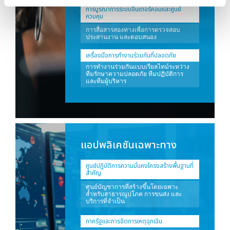
การบูรณาการระบบอินเตอร์คอมและศูนย์
ควบคุม
การสื่อสารสองทางเพื่อการตรวจสอบ
ประสานงาน และตอบสนอง
เครื่องมือการทำงานร่วมกันที่ปลอดภัย
การทำงานร่วมกันแบบเรียลไทม์ระหว่าง
ทีมรักษาความปลอดภัย ทีมปฏิบัติการ
และทีมผู้บริหาร
แอปพลิเคชันเฉพาะทาง
ศูนย์ปฏิบัติการความมั่นคงโครงสร้างพื้นฐานที่
สำคัญ
ศูนย์บัญชาการที่สร้างขึ้นโดยเฉพาะ
สำหรับสาธารณูปโภค การขนส่ง และ
บริการที่จำเป็น
ภาครัฐและการจัดการเหตุฉุกเฉิน