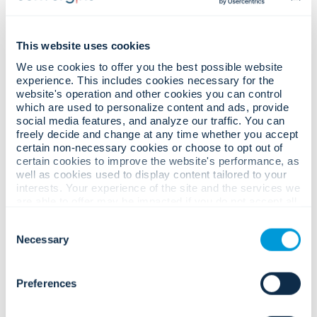
ประสิทธิภาพ
แพลตฟอร์มการจัดการความปลอดภัย
โซลูชันด้านความปลอดภัยแบบครบวงจร
This website uses cookies
ที่รวบรวมข้อมูลวิดีโอ สัญญาณเตือนภัย
การเข้าถึง การวิเคราะห์ และข้อมูลการ
We use cookies to offer you the best possible website
ดำเนินงานเข้าไว้ด้วยกัน
experience. This includes cookies necessary for the
website's operation and other cookies you can control
การจัดการเหตุการณ์และขั้นตอนการทำงาน
which are used to personalize content and ads, provide
ขั้นตอนที่เป็นมาตรฐานและระบบ
social media features, and analyze our traffic. You can
อัตโนมัติที่ช่วยให้การตอบสนองมีความ
freely decide and change at any time whether you accept
สม่ำเสมอและมีประสิทธิภาพ
certain non-necessary cookies or choose to opt out of
certain cookies to improve the website's performance, as
well as cookies used to display content tailored to your
interests. Your experience of the site and the services we
are able to offer may be impacted if you do not accept all
cookies. Click "Show details" below for more information
ศูนย์ปฏิบัติการความ
Consent
about who we share your information with.
ปลอดภัยระดับโลก (GSOC)
Necessary
Selection
โซลูชัน GSOC
Preferences
สภาพแวดล้อมการตรวจสอบแบบรวม
ศูนย์ที่สนับสนุนการดำเนินงานระดับ
ภูมิภาคและระดับโลก