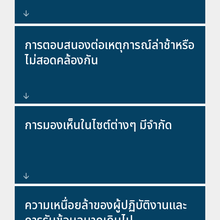
โซลูชันควบคุมความปลอดภัยแบบ
การตอบสนองต่อเหตุการณ์ล่าช้าหรือ
ครบวงจรที่รวมศูนย์ข้อมูลและการ
ไม่สอดคล้องกัน
ตอบสนอง
ระบบแจ้งเตือนแบบเรียลไทม์
การมองเห็นในไซต์ต่างๆ มีจำกัด
กระบวนการทำงาน และเครื่องมือ
ตอบสนองที่ประสานงานกัน
การตรวจสอบทั่วทั้งองค์กรจากสภาพ
ความเหนื่อยล้าของผู้ปฏิบัติงานและ
แวดล้อม SOC เดียว