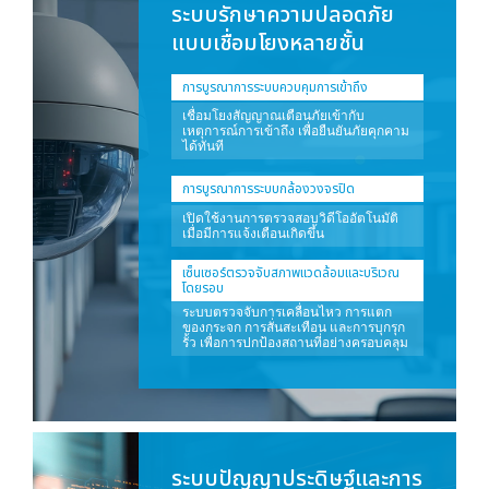
ระบบรักษาความปลอดภัย
แบบเชื่อมโยงหลายชั้น
การบูรณาการระบบควบคุมการเข้าถึง
เชื่อมโยงสัญญาณเตือนภัยเข้ากับ
เหตุการณ์การเข้าถึง เพื่อยืนยันภัยคุกคาม
ได้ทันที
การบูรณาการระบบกล้องวงจรปิด
เปิดใช้งานการตรวจสอบวิดีโออัตโนมัติ
เมื่อมีการแจ้งเตือนเกิดขึ้น
เซ็นเซอร์ตรวจจับสภาพแวดล้อมและบริเวณ
โดยรอบ
ระบบตรวจจับการเคลื่อนไหว การแตก
ของกระจก การสั่นสะเทือน และการบุกรุก
รั้ว เพื่อการปกป้องสถานที่อย่างครอบคลุม
ระบบปัญญาประดิษฐ์และการ