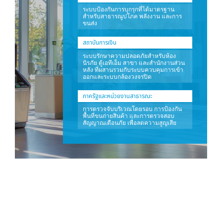
ระบบป้องกันการบุกรุกที่ได้มาตรฐาน
สำหรับสาธารณูปโภค พลังงาน และการ
ขนส่ง
สถาบันการเงิน
ระบบรักษาความปลอดภัยสำหรับห้อง
นิรภัย ตู้เอทีเอ็ม สาขา และสำนักงานส่วน
หลัง ที่ผสานรวมกับระบบควบคุมการเข้า
ออกและระบบกล้องวงจรปิด
ภาครัฐและหน่วยงานสาธารณะ
การตรวจจับบริเวณโดยรอบ การป้องกัน
พื้นที่ขนถ่ายสินค้า และการตรวจสอบ
สัญญาณเตือนภัย เพื่อลดความสูญเสีย