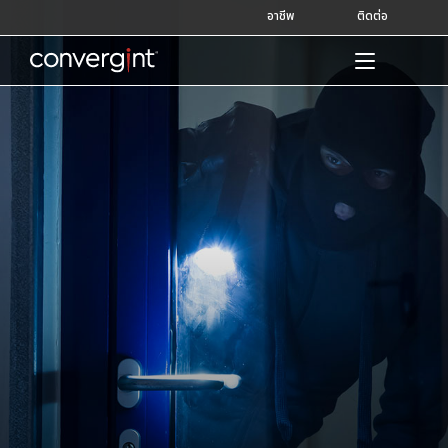
Skip
อาชีพ
ติดต่อ
to
content
Home