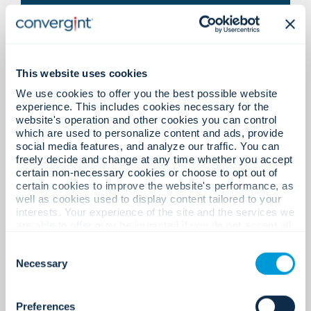
พลาด
This website uses cookies
ระบบจัดการการบุกรุกที่เป็น
การทดสอบและการบำรุงรักษาที่ยุ่ง
We use cookies to offer you the best possible website
มาตรฐาน พร้อมระบบตรวจสอบแบบ
ยากและใช้เวลานาน
experience. This includes cookies necessary for the
รวมศูนย์
website's operation and other cookies you can control
which are used to personalize content and ads, provide
social media features, and analyze our traffic. You can
freely decide and change at any time whether you accept
certain non-necessary cookies or choose to opt out of
certain cookies to improve the website's performance, as
โปรแกรมบริการที่บริหารจัดการ
ขาดการรับรู้สถานการณ์แบบเรียล
well as cookies used to display content tailored to your
ตลอดวงจรชีวิตของผลิตภัณฑ์ พร้อม
interests. Your experience of the site and the services we
ไทม์
are able to offer may be impacted if you do not accept all
ระบบรายงานผลแบบดิจิทัล
cookies. Click "Show details" below for more information
Consent
about who we share your information with.
Necessary
Selection
แดชบอร์ดแบบครบวงจรที่เชื่อมโยง
Preferences