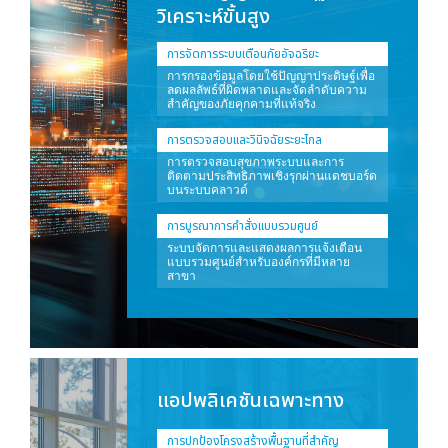
วิเคราะห์ขั้นสูง
การจัดการระบบเตือนภัยอัจฉริยะ
การกรองข้อมูลโดยใช้ปัญญาประดิษฐ์เพื่อ
ลดผลลัพธ์ที่ผิดพลาดและจัดลำดับความ
สำคัญของภัยคุกคามที่แท้จริง
การตรวจสอบและวินิจฉัยระยะไกล
การตรวจสอบสุขภาพระบบและการ
ติดตามประสิทธิภาพเชิงรุกผ่านแดชบอร์ด
บนระบบคลาวด์
การบูรณาการคำสั่งแบบรวมศูนย์
ระบบจัดการและแสดงผลการแจ้งเตือน
แบบรวมศูนย์สำหรับองค์กรที่มีหลาย
สาขา
แอปพลิเคชันเฉพาะทาง
การปกป้องโครงสร้างพื้นฐานที่สำคัญ