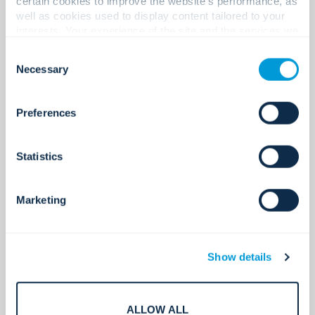
certain cookies to improve the website's performance, as
well as cookies used to display content tailored to your
interests. Your experience of the site and the services we
Apprendre encore plus
are able to offer may be impacted if you do not accept all
Consent
cookies. Click "Show details" below for more information
Necessary
Selection
about who we share your information with.
Preferences
Statistics
Marketing
Show details
Biopharmaceutique /
Laboratoire / Recherche
ALLOW ALL