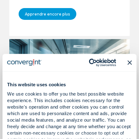
Apprendre encore plus
This website uses cookies
We use cookies to offer you the best possible website
experience. This includes cookies necessary for the
website's operation and other cookies you can control
Médical / Hôpital / Santé
which are used to personalize content and ads, provide
social media features, and analyze our traffic. You can
freely decide and change at any time whether you accept
Sécurité des patients, respect de la vie privée et
certain non-necessary cookies or choose to opt out of
continuité des soins.