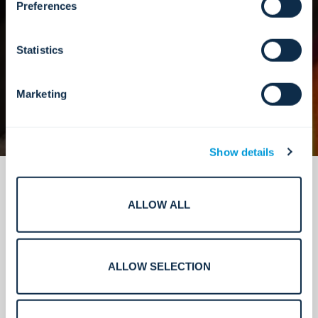
Preferences
Statistics
Marketing
Show details
ALLOW ALL
ALLOW SELECTION
Installation fiable à l'échelle de
l'entreprise.