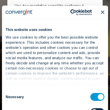
Une documentation complète conforme à
l'existant et des transferts numériques qui
permettent à votre équipe de disposer d'une
feuille de route claire et exploitable de votre
environnement.
This website uses cookies
We use cookies to offer you the best possible website
experience. This includes cookies necessary for the
website's operation and other cookies you can control
Expertise locale, intelligence
which are used to personalize content and ads, provide
globale.
social media features, and analyze our traffic. You can
freely decide and change at any time whether you accept
certain non-necessary cookies or choose to opt out of
certain cookies to improve the website's performance, as
Une responsabilité locale alimentée par une
well as cookies used to display content tailored to your
vision globale, pour tenir notre promesse d'être
interests. Your experience of the site and the services we
votre meilleur prestataire de services.
are able to offer may be impacted if you do not accept all
Consent
cookies. Click "Show details" below for more information
Necessary
Selection
about who we share your information with.
Notre approche