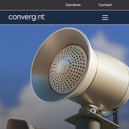
Skip
Carrières
Contact
to
content
Home