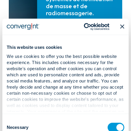
de masse et de
radiomessagerie.
Notification de masse
Alertes vocales, textuelles, visuelles
et mobiles permettant de diffuser
rapidement des messages critiques
sur l'ensemble des installations et
des campus.
This website uses cookies
We use cookies to offer you the best possible website
Systèmes de sonorisation et de
radiomessagerie
experience. This includes cookies necessary for the
Systèmes de radiomessagerie
website's operation and other cookies you can control
évolutifs pour les opérations
which are used to personalize content and ads, provide
quotidiennes et les communications
d'urgence.
social media features, and analyze our traffic. You can
freely decide and change at any time whether you accept
Alerte multicanal
certain non-necessary cookies or choose to opt out of
Diffusion simultanée sur haut-
certain cookies to improve the website's performance, as
parleurs, écrans, appareils mobiles et
ordinateurs de bureau.
well as cookies used to display content tailored to your
interests. Your experience of the site and the services we
are able to offer may be impacted if you do not accept all
Consent
cookies. Click "Show details" below for more information
Necessary
Selection
about who we share your information with.