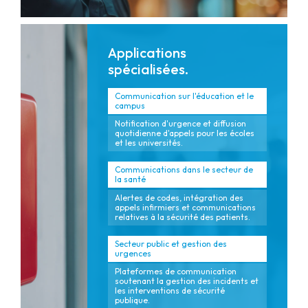
Applications
spécialisées.
Communication sur l'éducation et le
campus
Notification d'urgence et diffusion
quotidienne d'appels pour les écoles
et les universités.
Communications dans le secteur de
la santé
Alertes de codes, intégration des
appels infirmiers et communications
relatives à la sécurité des patients.
Secteur public et gestion des
urgences
Plateformes de communication
soutenant la gestion des incidents et
les interventions de sécurité
publique.