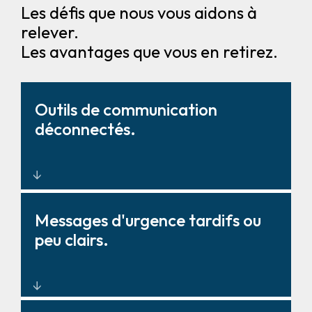
Les défis que nous vous aidons à
relever.
Les avantages que vous en retirez.
Outils de communication
déconnectés.
Plateformes de communication
Messages d'urgence tardifs ou
unifiées avec contrôle centralisé
peu clairs.