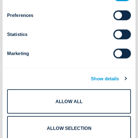
Interphone, répartition
Preferences
et communications
d'intervention.
Statistics
Systèmes d'interphonie IP
Communication bidirectionnelle pour
la vérification, la gestion des
visiteurs et la coordination des
Marketing
interventions.
Gestion des appels et des
répartitions
Show details
Flux de travail de répartition intégrés
reliant les communications aux
équipes de sécurité et d'exploitation.
Stations d'appel d'urgence
ALLOW ALL
Téléphones à lumière bleue et bornes
d'appel d'urgence pour les campus,
les transports et les espaces publics.
ALLOW SELECTION