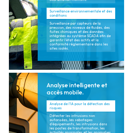
Surveillance environnementale et des
conditions
Surveillance par capteurs de la
pression, des niveaux de fluides, des
fuites chimiques et des données
intégrées au système SCADA afin de
garantir l'état des actifs et la
conformité réglementaire dans les
sites isolés.
Analyse intelligente et
accès mobile.
Analyse de l'IA pour la détection des
risques
Détecter les intrusions non
autorisées, les sabotages
d'équipements, les intrusions dans
les postes de transformation, les
activités anormales et les anomalies