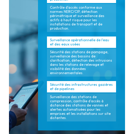
Contrôle d'accès conforme aux
normes NERC/CIP, détection
périmétrique et surveillance des
actifs à haut risque pour les
installations de transport et de
production.
Surveillance opérationnelle de l'eau
et des eaux usées
Sécurité des stations de pompage,
surveillance des bassins de
clarification, détection des intrusions
dans les stations de relevage et
visibilité des données
environnementales.
Sécurité des infrastructures gazières
et de pipelines
Surveillance des stations de
compression, contrôle d'accès à
distance des stations de vannes et
alertes automatisées pour les
emprises et les installations sur site
distantes.