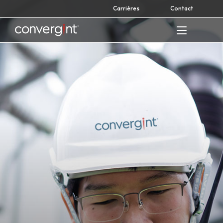
Skip
Carrières
Contact
to
content
Home