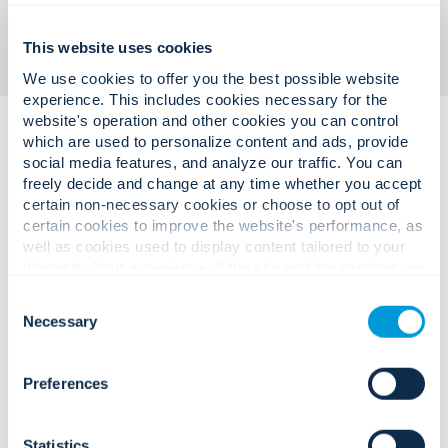
This website uses cookies
We use cookies to offer you the best possible website
experience. This includes cookies necessary for the
website's operation and other cookies you can control
which are used to personalize content and ads, provide
social media features, and analyze our traffic. You can
freely decide and change at any time whether you accept
certain non-necessary cookies or choose to opt out of
certain cookies to improve the website's performance, as
well as cookies used to display content tailored to your
Des défis opérationnels complexes.
interests. Your experience of the site and the services we
Des solutions fiables et prêtes à
are able to offer may be impacted if you do not accept all
Consent
cookies. Click "Show details" below for more information
l'emploi.
Necessary
Selection
about who we share your information with.
Preferences
Augmentation des menaces
physiques et cybernétiques ciblant les
sous-stations, les installations de
Statistics