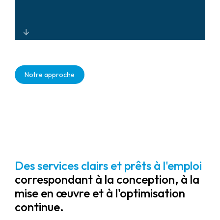
informatiques et la sécurité physique,
réduisant ainsi le coût total de
possession (TCO).
Solutions d'intégration et de
surveillance de la sécurité évolutives
Notre approche
et basées sur le cloud, qui prennent en
charge la modernisation des réseaux
et les modèles énergétiques
distribués avec une diffusion
mondiale cohérente.
Des services clairs et prêts à l'emploi
correspondant à la conception, à la
mise en œuvre et à l'optimisation
continue.