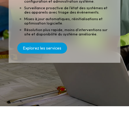
configuration et administration système.
Surveillance proactive de l'état des systèmes et
des appareils avec triage des événements.
Mises à jour automatiques, réinitialisations et
optimisation logicielle.
Résolution plus rapide, moins d'interventions sur
site et disponibilité du système améliorée.
Explorez les services