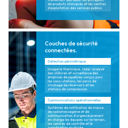
de produits chimiques et les centres
d'exploitation des services publics.
Couches de sécurité
connectées.
Détection périmétrique
Imagerie thermique, radar, analyse
des clôtures et surveillance des
emprises de pipelines conçus pour
les sous-stations, les parcs de
stockage de réservoirs et les
stations de compression.
Communications opérationnelles
Systèmes de notification de masse,
de radiomessagerie et de
communication d'urgence prenant
en charge les équipes sur le terrain,
les centres de contrôle et la
coordination multisite.