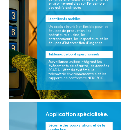
environnementales sur l'ensemble
des actifs distribués.
Identifiants mobiles
Un accès sécurisé et flexible pour les
équipes de production, les
opérateurs d'usine, les
entrepreneurs, les inspecteurs et les
équipes d'intervention d'urgence.
Tableaux de bord opérationnels
Surveillance unifiée intégrant les
événements de sécurité, les données
SCADA, l'état du système, la
télémétrie environnementale et les
rapports de conformité NERC/CIP.
Application spécialisée.
Sécurité des sous-stations et de la
production