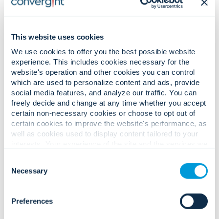
This website uses cookies
We use cookies to offer you the best possible website
experience. This includes cookies necessary for the
website's operation and other cookies you can control
which are used to personalize content and ads, provide
social media features, and analyze our traffic. You can
freely decide and change at any time whether you accept
certain non-necessary cookies or choose to opt out of
certain cookies to improve the website's performance, as
well as cookies used to display content tailored to your
interests. Your experience of the site and the services we
are able to offer may be impacted if you do not accept all
Consent
cookies. Click "Show details" below for more information
Convergint ha sido reconocida como «Mejor empresa
Necessary
Selection
about who we share your information with.
para trabajar» en la edición 2025-2026 de U.S. News &
World Report
Preferences