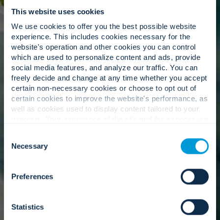
los proyectos.
This website uses cookies
We use cookies to offer you the best possible website
experience. This includes cookies necessary for the
website's operation and other cookies you can control
La gente primero: asesores de
which are used to personalize content and ads, provide
confianza.
social media features, and analyze our traffic. You can
freely decide and change at any time whether you accept
certain non-necessary cookies or choose to opt out of
certain cookies to improve the website's performance, as
well as cookies used to display content tailored to your
Nuestros equipos trabajan en colaboración con
interests. Your experience of the site and the services we
el suyo, garantizando que los hallazgos se
are able to offer may be impacted if you do not accept all
comprendan, estén alineados y sean utilizables.
Consent
cookies. Click "Show details" below for more information
Necessary
Selection
about who we share your information with.
Preferences
Nuestro enfoque
Statistics