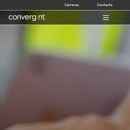
Skip
Carreras
Contacto
to
content
Home