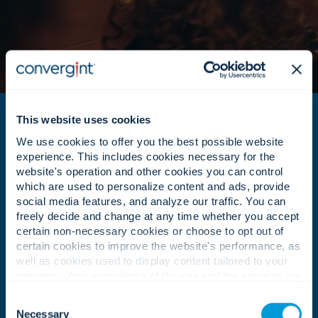
This website uses cookies
We use cookies to offer you the best possible website
experience. This includes cookies necessary for the
website's operation and other cookies you can control
which are used to personalize content and ads, provide
social media features, and analyze our traffic. You can
Nos esforzamos por marcar la
freely decide and change at any time whether you accept
diferencia.
certain non-necessary cookies or choose to opt out of
certain cookies to improve the website's performance, as
well as cookies used to display content tailored to your
interests. Your experience of the site and the services we
Cada proyecto, cada
are able to offer may be impacted if you do not accept all
Consent
colaboración, cada llamada
cookies. Click "Show details" below for more information
Necessary
Selection