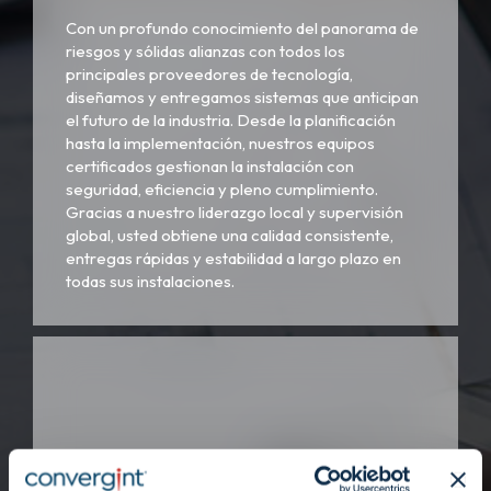
Con un profundo conocimiento del panorama de
riesgos y sólidas alianzas con todos los
principales proveedores de tecnología,
diseñamos y entregamos sistemas que anticipan
el futuro de la industria. Desde la planificación
hasta la implementación, nuestros equipos
certificados gestionan la instalación con
seguridad, eficiencia y pleno cumplimiento.
Gracias a nuestro liderazgo local y supervisión
global, usted obtiene una calidad consistente,
entregas rápidas y estabilidad a largo plazo en
todas sus instalaciones.
Servicio.