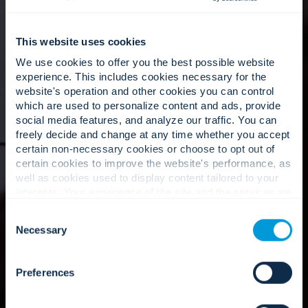
Mantener el valor más allá de
la instalación.
This website uses cookies
We use cookies to offer you the best possible website
Nuestro trabajo continúa mucho después de la
experience. This includes cookies necessary for the
puesta en marcha de su sistema. Mediante
website's operation and other cookies you can control
servicios gestionados, monitorización remota y
which are used to personalize content and ads, provide
evaluaciones continuas, evaluamos
social media features, and analyze our traffic. You can
continuamente el rendimiento, resolvemos
freely decide and change at any time whether you accept
problemas con prontitud y optimizamos su
certain non-necessary cookies or choose to opt out of
entorno a medida que evolucionan los riesgos y
certain cookies to improve the website's performance, as
las tecnologías. Con mantenimiento proactivo,
well as cookies used to display content tailored to your
actualizaciones de software y comprobaciones
interests. Your experience of the site and the services we
periódicas del estado, mantenemos sus sistemas
are able to offer may be impacted if you do not accept all
Consent
en cumplimiento normativo, resilientes y
cookies. Click "Show details" below for more information
Necessary
Selection
preparados para el futuro.
about who we share your information with.
Preferences