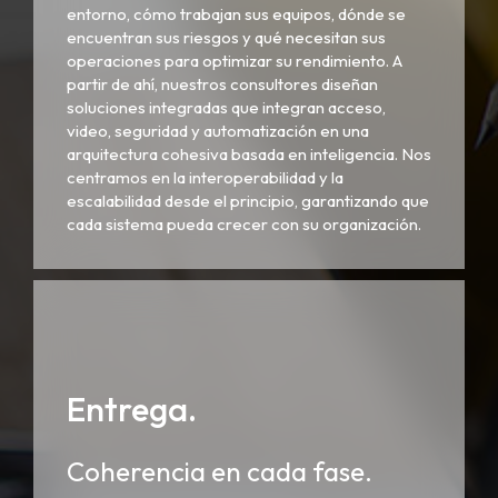
entorno, cómo trabajan sus equipos, dónde se
encuentran sus riesgos y qué necesitan sus
operaciones para optimizar su rendimiento. A
partir de ahí, nuestros consultores diseñan
soluciones integradas que integran acceso,
video, seguridad y automatización en una
arquitectura cohesiva basada en inteligencia. Nos
centramos en la interoperabilidad y la
escalabilidad desde el principio, garantizando que
cada sistema pueda crecer con su organización.
Entrega.
Coherencia en cada fase.