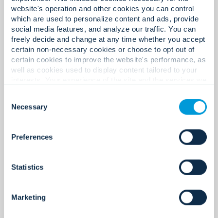
website's operation and other cookies you can control
which are used to personalize content and ads, provide
導入・統合
social media features, and analyze our traffic. You can
freely decide and change at any time whether you accept
確実な設置、的確な施工
certain non-necessary cookies or choose to opt out of
certain cookies to improve the website's performance, as
well as cookies used to display content tailored to your
interests. Your experience of the site and the services we
are able to offer may be impacted if you do not accept all
すべて表示
Consent
cookies. Click "Show details" below for more information
Necessary
Selection
about who we share your information with.
Preferences
Statistics
Marketing