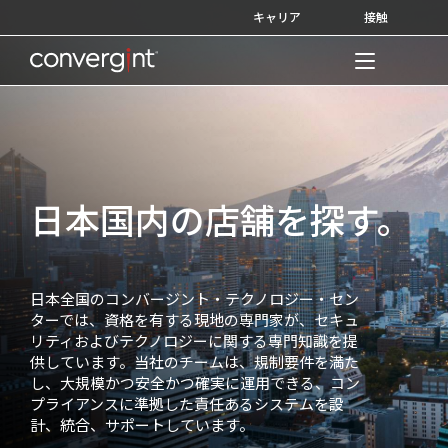
Skip
キャリア
接触
to
content
Home
日本国内の店舗を探す。
日本全国のコンバージント・テクノロジー・セン
ターでは、資格を有する現地の専門家が、セキュ
リティおよびテクノロジーに関する専門知識を提
供しています。当社のチームは、規制要件を満た
し、大規模かつ安全かつ確実に運用できる、コン
プライアンスに準拠した責任あるシステムを設
計、統合、サポートしています。