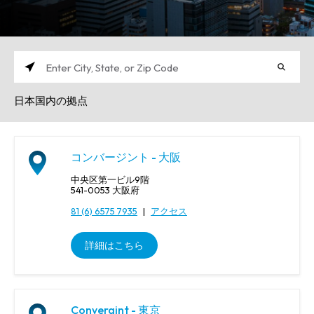
都
市
日本国内の拠点
、
州
、
ま
コンバージント - 大阪
た
は
中央区第一ビル9階
郵
541-0053 大阪府
便
81 (6) 6575 7935
|
アクセス
番
号
詳細はこちら
を
入
力
し
て
Convergint - 東京