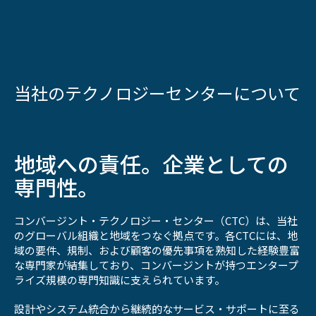
リ
ン
当社のテクノロジーセンターについて
ク
を
ス
キ
地域への責任。企業としての
ッ
プ
専門性。
コンバージント・テクノロジー・センター（CTC）は、当社
のグローバル組織と地域をつなぐ拠点です。各CTCには、地
域の要件、規制、および顧客の優先事項を熟知した経験豊富
な専門家が結集しており、コンバージントが持つエンタープ
ライズ規模の専門知識に支えられています。
設計やシステム統合から継続的なサービス・サポートに至る