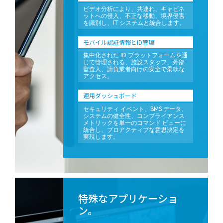
ビデオ分析により、共連れ、キャビネ
ットへの侵入、不正な移動、境界侵害
を識別し、IT システムと統合します。
モバイル認証情報とID管理
集中化された ID プラットフォームを通
じて管理される、施設スタッフ、外部
監査人、請負業者向けの安全で柔軟な
アクセス。
運用ダッシュボード
セキュリティ イベント、BMS データ、
システムの健全性、コンプライアンス
メトリックを単一のコマンド ビューに
統合し、プロアクティブな意思決定を
実現します。
特殊なアプリケーショ
ン。