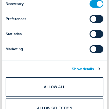
cookies. Click "Show details" below for more information
Necessary
Selection
about who we share your information with.
ミッションクリティカルなデジタル イ
Preferences
ンフラストラクチャに対する複合的な
脅威が増大しています。
Statistics
Marketing
統合監視、電子アクセス制御、AI ビデ
厳格なコンプライアンスおよび監査要
オ分析による統合物理およびデジタル
件 (SOC 2、ISO 27001、PCI DSS、
セキュリティで、プロアクティブなリ
Uptime Institute)。
Show details
スク検出を実現します。
ALLOW ALL
継続的なコンプライアンス、簡素化さ
ハイパースケールおよびグローバル キ
れたドキュメント、自動化された監査
ャンパス全体にわたる急速な拡張と容
準備に合わせた設計、プロセス、レポ
量の増加。
ALLOW SELECTION