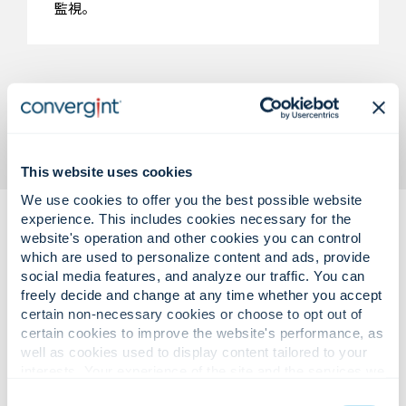
監視。
This website uses cookies
We use cookies to offer you the best possible website
experience. This includes cookies necessary for the
website's operation and other cookies you can control
which are used to personalize content and ads, provide
social media features, and analyze our traffic. You can
freely decide and change at any time whether you accept
certain non-necessary cookies or choose to opt out of
複雑なセキュリティ課題。信頼性が
certain cookies to improve the website's performance, as
well as cookies used to display content tailored to your
高く、
interests. Your experience of the site and the services we
測定可能なソリューション。
are able to offer may be impacted if you do not accept all
Consent