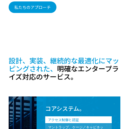
ブなリスク検出をサポートする、回復
私たちのアプローチ
力のある冗長システム設計により、重
大なイベントの平均解決時間 (MTTR)
を最小限に抑えます。
設計、実装、継続的な最適化にマッ
ピングされた、
明確なエンタープラ
イズ対応のサービス。
コアシステム。
アクセス制御と認証
マントラップ、ケージ／キャビネッ