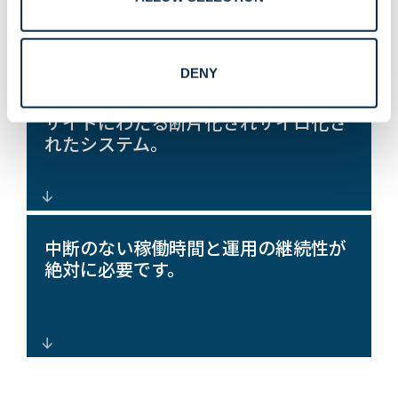
ート。
DENY
迅速なグローバル レプリケーションと
建物、キャンパス、リモート エッジ
一貫した配信を実現するために構築さ
サイトにわたる断片化されサイロ化さ
れた、標準化されたスケーラブルなセ
れたシステム。
キュリティ アーキテクチャにより、導
入の複雑さが軽減されます。
オープン アーキテクチャのフェデレー
中断のない稼働時間と運用の継続性が
ション プラットフォームによる集中化
絶対に必要です。
された可視性と制御により、管理が簡
素化され、総所有コスト (TCO) が削減
されます。
24 時間 365 日の可用性とプロアクティ