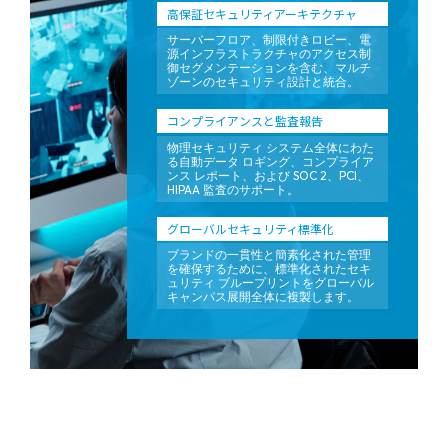
高保証セキュリティアーキテクチャ
サーバーフロア、制限付きロビー、電
源インフラストラクチャのアクセス制
御セグメンテーションを含む、マルチ
ゾーンのセキュリティ設計と統合。
コンプライアンスと監査報告
物理セキュリティ システム全体にわた
る自動データ ロギング、コンプライア
ンス レポート、および SOC 2、PCI、
HIPAA 監査のサポート。
グローバルセキュリティ標準化
ブランドの一貫性と簡素化された管理
を確保するために、標準化されたセキ
ュリティ ブループリントをグローバル
キャンパス展開全体に複製します。