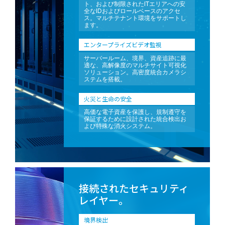
ト、および制限されたITエリアへの安
全なIDおよびロールベースのアクセ
ス。マルチテナント環境をサポートし
ます。
エンタープライズビデオ監視
サーバールーム、境界、資産追跡に最
適な、高解像度のマルチサイト可視化
ソリューション。高密度統合カメラシ
ステムを搭載。
火災と生命の安全
高価な電子資産を保護し、規制遵守を
保証するために設計された統合検出お
よび特殊な消火システム。
接続されたセキュリティ
レイヤー。
境界検出