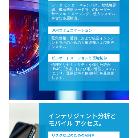
データ センター キャンパス、敷地境界
線、機密機器ヤード向けのレーダー、
サーマル イメージング、侵入システム
を含む多層検出。
運用コミュニケーション
緊急警報、避難、および統合インシデ
ント管理のための大量通知および拡声
システム。
ビルオートメーションと環境制御
物理的なセキュリティを備えた統合
HVAC、冷却、および電力管理システム
により、運用効率と稼働時間を最適化
します。
インテリジェント分析と
モバイル アクセス。
リスク検出のためのAI分析