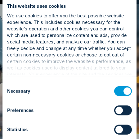
This website uses cookies
We use cookies to offer you the best possible website
experience. This includes cookies necessary for the
website's operation and other cookies you can control
which are used to personalize content and ads, provide
social media features, and analyze our traffic. You can
freely decide and change at any time whether you accept
可用性とパフォーマンスをサポート
certain non-necessary cookies or choose to opt out of
するサービス。
certain cookies to improve the website's performance, as
well as cookies used to display content tailored to your
interests. Your experience of the site and the services we
are able to offer may be impacted if you do not accept all
Consent
cookies. Click "Show details" below for more information
Necessary
Selection
about who we share your information with.
リモートサービス
Preferences
集中化された常時サポートにより、ダウンタイ
ムが短縮され、中断が最小限に抑えられ、プロ
アクティブなサービスへの道が開かれます。
Statistics