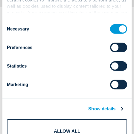
well as cookies used to display content tailored to your
interests. Your experience of the site and the services we
are able to offer may be impacted if you do not accept all
Consent
cookies. Click "Show details" below for more information
Necessary
Selection
about who we share your information with.
Preferences
設計、実装、継続的な最適化にマッ
ピングされた、
明確なエンタープラ
Statistics
イズ対応のサービス。
Marketing
コア物理セキュリティ シ
Show details
ステム。
ロックハードウェア
信頼性の高い機械的および電気機械的
ALLOW ALL