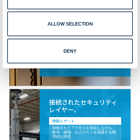
ハードウェアを使用して、アクセスが
必要な人のために安全なエリアを維持
します。
鍵管理
ALLOW SELECTION
キーを制御、追跡、管理して、適切な
ユーザーがアクセスできるようにしま
す。
入場規制装置
DENY
安全性と流れを考慮して設計された回
転式改札口、回転ドア、および制御さ
れた入場ソリューション。
接続されたセキュリティ
レイヤー。
障壁とゲート
制御されたアクセスを強化しながら、
敷地、建物、および人々を保護する物
理的な障壁。