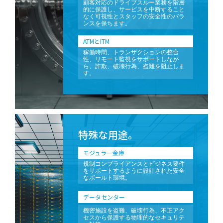
顧客対応のドライブスルー業務を階層
的に保護し、サービスを中断すること
なく可視性とスタッフの安全性のバラ
ンスを保ちます。
ATMとITM
稼働時間、トランザクションの整合
性、リモート監視をサポートしなが
ら、詐欺、破壊行為、盗難を阻止しま
す。
特殊な用途。
モジュラー金庫
規制コンプライアンスとビジネス要件
をサポートするように設計された安全
なボールト環境。
データセンター
機密施設を盗難、破壊行為、不正アク
セスから保護する物理的なセキュリテ