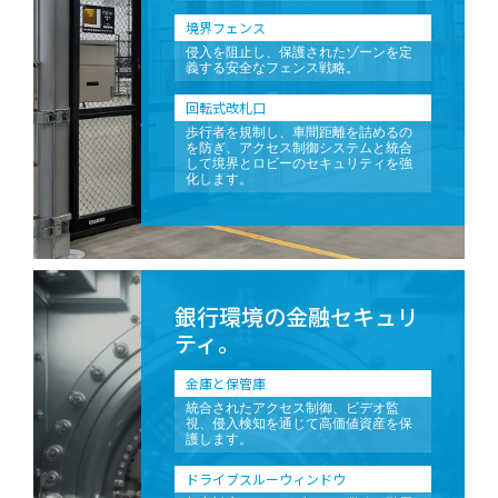
境界フェンス
侵入を阻止し、保護されたゾーンを定
義する安全なフェンス戦略。
回転式改札口
歩行者を規制し、車間距離を詰めるの
を防ぎ、アクセス制御システムと統合
して境界とロビーのセキュリティを強
化します。
銀行環境の金融セキュリ
ティ。
金庫と保管庫
統合されたアクセス制御、ビデオ監
視、侵入検知を通じて高価値資産を保
護します。
ドライブスルーウィンドウ