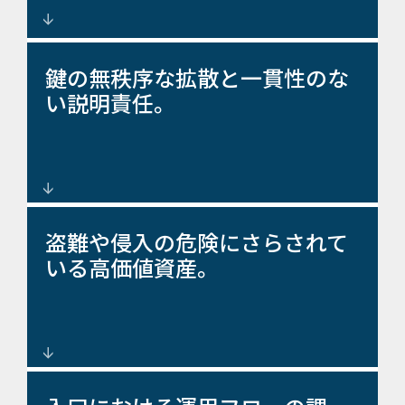
抑止力と制御力を強化する障
鍵の無秩序な拡散と一貫性のな
壁、門、フェンス。
い説明責任。
監視とガバナンスを改善する主
盗難や侵入の危険にさらされて
要な管理ソリューション。
いる高価値資産。
重要なゾーンとストレージの周