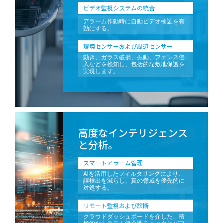
ビデオ監視システムの統合
アラーム作動時に自動ビデオ検証を有
効にする。
環境センサーおよび周辺センサー
動き、ガラス破損、振動、フェンス侵
入などを検知し、包括的な敷地保護を
実現します。
高度なインテリジェンス
と分析。
スマートアラーム管理
AIを活用したフィルタリングにより、
誤検出を減らし、真の脅威を優先的に
対処する。
リモート監視および診断
クラウドダッシュボードを介した、積