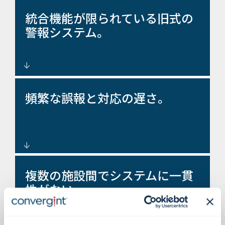
統合機能が限られている旧式の
警報システム。
最新のエンタープライズ向け侵
頻繁な誤報と対応の遅さ。
入検知システムの設計と統合。
インテリジェントセンサーとビ
複数の施設間でシステムに一貫
デオ検証により、誤検知を削減
性がない。
します。