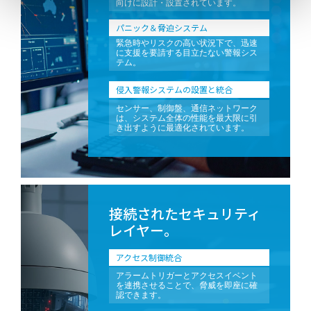
向けに設計・設置されています。
パニック＆脅迫システム
緊急時やリスクの高い状況下で、迅速
に支援を要請する目立たない警報シス
テム。
侵入警報システムの設置と統合
センサー、制御盤、通信ネットワーク
は、システム全体の性能を最大限に引
き出すように最適化されています。
接続されたセキュリティ
レイヤー。
アクセス制御統合
アラームトリガーとアクセスイベント
を連携させることで、脅威を即座に確
認できます。