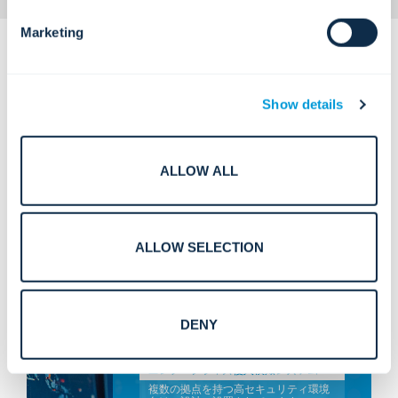
Marketing
Show details
明確で、企業向けに最適化されたサ
ALLOW ALL
ービスが以下にマッピングされてい
ます。
設計、実装、そして継続的な
最適化。
ALLOW SELECTION
DENY
コア侵入検知システム。
エンタープライズ侵入検知システム
複数の拠点を持つ高セキュリティ環境