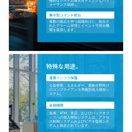
極的なシステム健全性チェックとパフ
ォーマンス追跡。
集中型コマンド統合
複数の拠点を持つ組織向けに、統合さ
れたアラーム管理とイベント可視化機
能を提供します。
特殊な用途。
重要インフラ保護
公益事業、エネルギー、運輸分野向け
のコンプライアンス準拠型侵入検知シ
ステム。
金融機関
金庫、ATM、支店、およびバックオフ
ィスへの侵入検知システムは、アクセ
ス制御システムおよびビデオ監視シス
テムと統合されています。