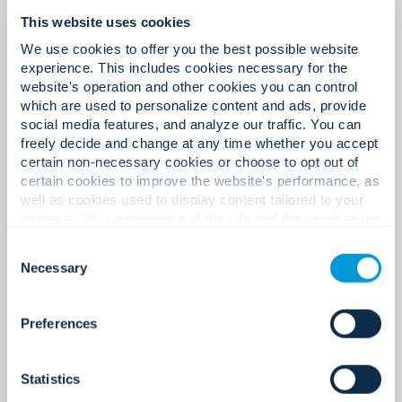
This website uses cookies
集中監視による標準化された侵
負担の大きいテストとメンテナ
We use cookies to offer you the best possible website
入管理。
ンス。
experience. This includes cookies necessary for the
website's operation and other cookies you can control
which are used to personalize content and ads, provide
social media features, and analyze our traffic. You can
freely decide and change at any time whether you accept
certain non-necessary cookies or choose to opt out of
ライフサイクル管理型のサービ
リアルタイムでの状況把握能力
certain cookies to improve the website's performance, as
well as cookies used to display content tailored to your
スプログラムとデジタルレポー
の欠如。
interests. Your experience of the site and the services we
ト機能。
are able to offer may be impacted if you do not accept all
Consent
cookies. Click "Show details" below for more information
Necessary
Selection
about who we share your information with.
侵入検知、アクセス制御、ビデ
Preferences
オ監視を連携させた統合ダッシ
ュボード。
Statistics