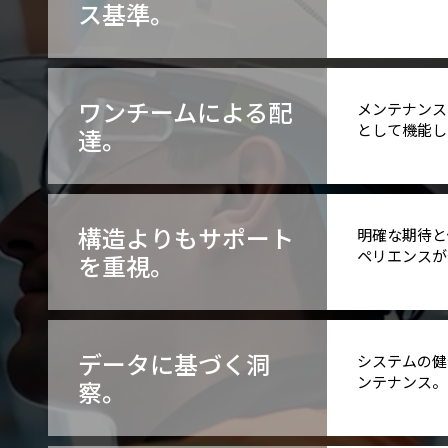
ス基準。
ワンチームによる配
メンテナンス
として機能し
達。
構造よりもサポート
明確な期待と
ペリエンスが
を重視。
データに基づく洞
システムの健
ンテナンス。
察。