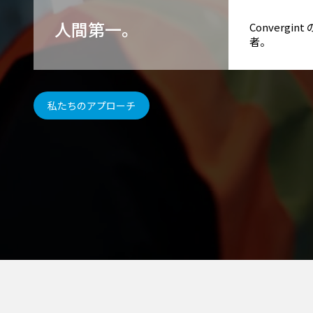
人間第一。
Converg
者。
私たちのアプローチ