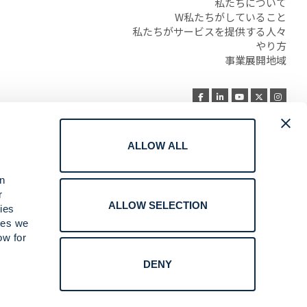
私たちについて
W私たちがしていること
私たちがサービスを提供する人々
やり方
事業展開地域
ALLOW ALL
利用規約
プライバシー
an
クッキーポリシー
r
オンラインレポート
ALLOW SELECTION
ies
コンプライアンス
ices we
私の個人情報を販売または共有しないでくださ
ow for
い
DENY