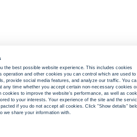
s
u the best possible website experience. This includes cookies
察
iCare顧客ポータル
s operation and other cookies you can control which are used to
請求書を支払う
s, provide social media features, and analyze our traffic. You c
at any time whether you accept certain non-necessary cookies o
in cookies to improve the website's performance, as well as cook
lored to your interests. Your experience of the site and the serv
pacted if you do not accept all cookies. Click "Show details" bel
o we share your information with.
. Convergint®および図案化された「i」は、米国およびその他の国におけるConvergintの登録商標です。