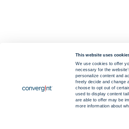
This website uses cookie
We use cookies to offer yo
キャリア
ニュースと洞
necessary for the website'
接触
価値観と信念
personalize content and ad
場所
freely decide and change 
choose to opt out of certa
used to display content tai
are able to offer may be im
more information about wh
© 2026 Convergint Technologies LLC. All Rights Reserved