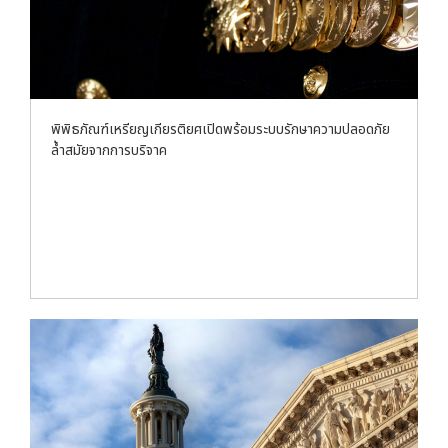
พิพิธภัณฑ์เหรียญเกียรติยศเปิดพร้อมระบบรักษาความปลอดภัย
ล้ำสมัยจากการบริจาค