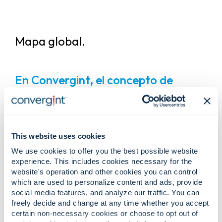
Mapa global.
En Convergint, el concepto de
"local" va más allá de la simple
proximidad; significa una verdadera
colaboración.
Nuestros colegas
viven y trabajan en las mismas
This website uses cookies
comunidades que los clientes a los
We use cookies to offer you the best possible website
que atienden, lo que les permite
experience. This includes cookies necessary for the
website's operation and other cookies you can control
comprender a fondo las normativas
which are used to personalize content and ads, provide
locales, la infraestructura y las
social media features, and analyze our traffic. You can
particularidades de cada sector.
freely decide and change at any time whether you accept
certain non-necessary cookies or choose to opt out of
Respaldados por nuestra red global,