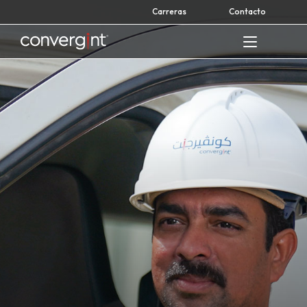
Skip
Carreras
Contacto
to
content
Home